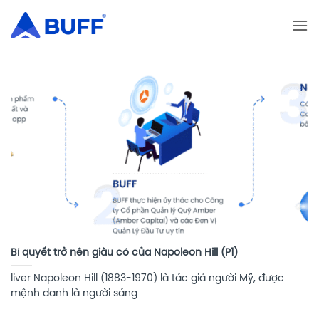
Bỏ
qua
nội
dung
Bí quyết trở nên giàu có của Napoleon Hill (P1)
liver Napoleon Hill (1883-1970) là tác giả người Mỹ, được
mệnh danh là người sáng