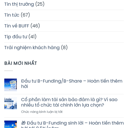
Tin thị trường
(25)
Tin tức
(67)
Tin về BUFF
(46)
Tip đầu tư
(41)
Trải nghiệm khách hàng
(8)
BÀI MỚI NHẤT
Đầu tư B-Funding/B-Share – Hoàn tiền thêm
hời
Không
có
Cổ phần làm tài sản bảo đảm là gì? Vì sao
bình
luận
nhiều tổ chức tài chính lớn lựa chọn?
ở
Đầu
ở
Chức năng bình luận bị tắt
tư
Cổ
B-
phần
Funding/B-
🎁 Đầu tư B-Funding sinh lời – Hoàn tiền thêm
Share
làm