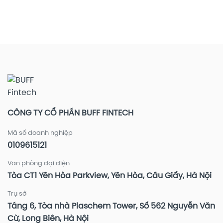
năng
tiền
tài
Share
Bảo
thêm
chính
đầy
mật
hời
lớn
deal
thiết
tới
lựa
–
bị
0,5%/năm
chọn?
Lời
–
đầy
Tăng
ví
cường
bảo
vệ
tài
khoản
đầu
CÔNG TY CỔ PHẦN BUFF FINTECH
tư
Mã số doanh nghiệp
0109615121
Văn phòng đại diện
Tòa CT1 Yên Hòa Parkview, Yên Hòa, Cầu Giấy, Hà Nội
Trụ sở
Tầng 6, Tòa nhà Plaschem Tower, Số 562 Nguyễn Văn
Cừ, Long Biên, Hà Nội