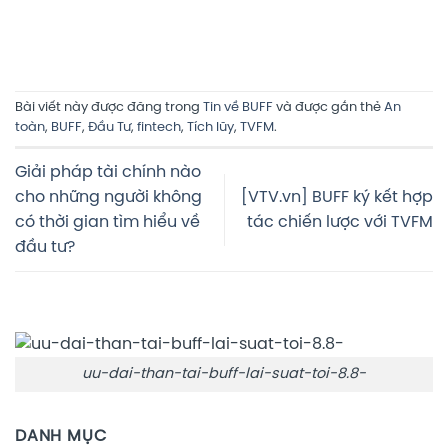
Bài viết này được đăng trong
Tin về BUFF
và được gắn thẻ
An
toàn
,
BUFF
,
Đầu Tư
,
fintech
,
Tích lũy
,
TVFM
.
Giải pháp tài chính nào
cho những người không
[VTV.vn] BUFF ký kết hợp
có thời gian tìm hiểu về
tác chiến lược với TVFM
đầu tư?
uu-dai-than-tai-buff-lai-suat-toi-8.8-
DANH MỤC