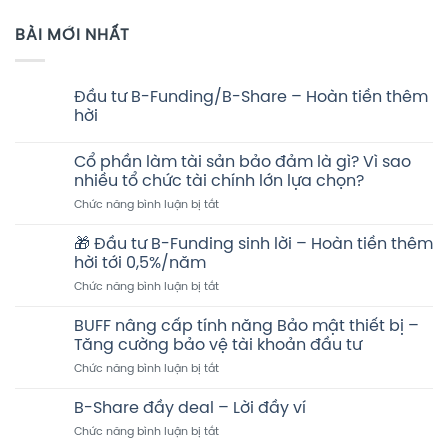
BÀI MỚI NHẤT
Đầu tư B-Funding/B-Share – Hoàn tiền thêm
hời
Không
có
Cổ phần làm tài sản bảo đảm là gì? Vì sao
bình
luận
nhiều tổ chức tài chính lớn lựa chọn?
ở
Đầu
ở
Chức năng bình luận bị tắt
tư
Cổ
B-
phần
Funding/B-
🎁 Đầu tư B-Funding sinh lời – Hoàn tiền thêm
Share
làm
hời tới 0,5%/năm
–
tài
Hoàn
ở
Chức năng bình luận bị tắt
sản
tiền
🎁
thêm
bảo
hời
Đầu
đảm
BUFF nâng cấp tính năng Bảo mật thiết bị –
tư
là
Tăng cường bảo vệ tài khoản đầu tư
B-
gì?
ở
Chức năng bình luận bị tắt
Funding
Vì
BUFF
sinh
sao
nâng
lời
B-Share đầy deal – Lời đầy ví
nhiều
cấp
–
tổ
ở
Chức năng bình luận bị tắt
tính
Hoàn
chức
B-