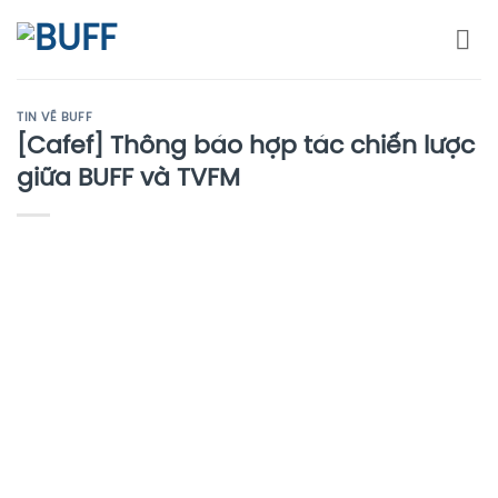
Bỏ
qua
nội
dung
TIN VỀ BUFF
[Cafef] Thông báo hợp tác chiến lược
giữa BUFF và TVFM