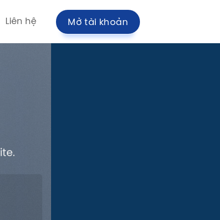
Liên hệ
Mở tài khoản
te.