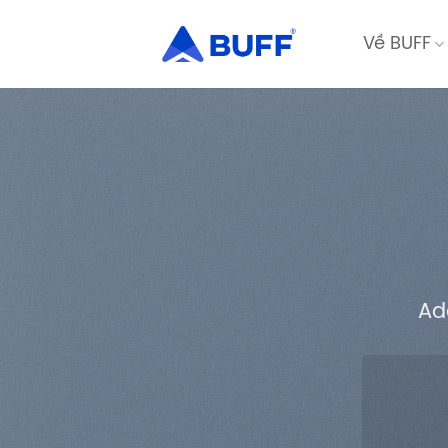
Bỏ
qua
Về BUFF
nội
dung
Ad