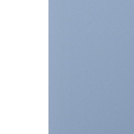
A COUNTD
A B