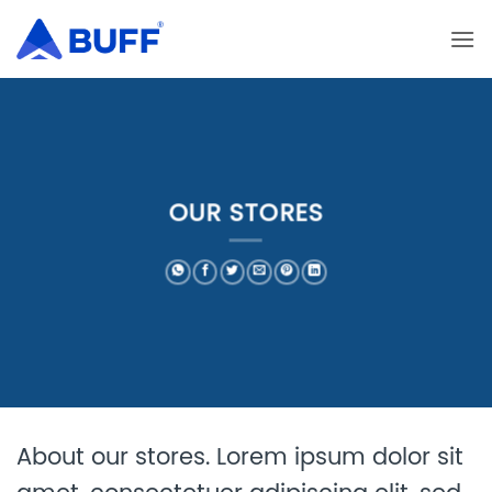
Bỏ
qua
nội
dung
OUR STORES
About our stores. Lorem ipsum dolor sit