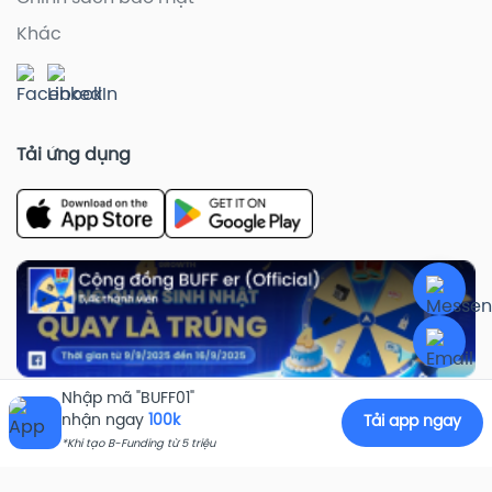
Khác
Tải ứng dụng
Nhập mã "BUFF01"
nhận ngay
100k
Tải app ngay
*Khi tạo B-Funding từ 5 triệu
@ 2025 BUFF. All rights reserved