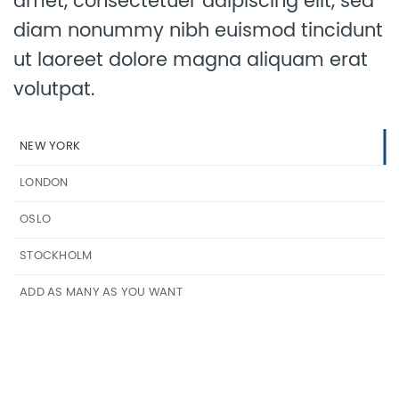
amet, consectetuer adipiscing elit, sed
diam nonummy nibh euismod tincidunt
ut laoreet dolore magna aliquam erat
volutpat.
NEW YORK
LONDON
OSLO
STOCKHOLM
ADD AS MANY AS YOU WANT