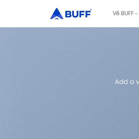
Bỏ
qua
Về BUFF
nội
dung
Add a 