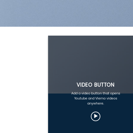
VIDEO BUTTON
Add a video button that opens
Youtube and Viemo videos
anywhere.