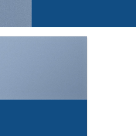
SHOW ON HOVER
Select between various hover
effects