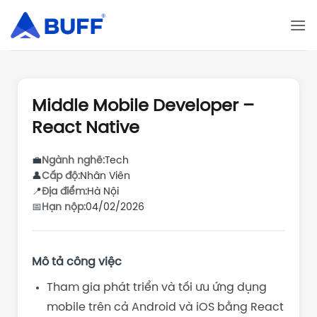
Bỏ
qua
nội
dung
Middle Mobile Developer –
React Native
💼
Ngành nghề:
Tech
👤
Cấp độ:
Nhân Viên
📍
Địa điểm:
Hà Nội
📅
Hạn nộp:
04/02/2026
Mô tả công việc
Tham gia phát triển và tối ưu ứng dụng
mobile trên cả Android và iOS bằng React