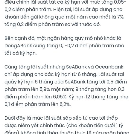
điều chỉnh lãi suất tất cả kỳ hạn với mức tăng 0,05-
0,2 điểm phần trăm. Hiện tại, lãi suất áp dụng cho
khoản tiền gửi không quá một năm cao nhất là 7%,
tăng 0,2 điểm phần trăm so với trước đó.
Bên cạnh đó, một ngân hàng quy mô nhỏ khác là
DongABank cũng tăng 0,1-0,2 điểm phần trăm cho
tất cả kỳ hạn.
Cũng tăng lãi suất nhưng SeABank và Oceanbank
chỉ áp dụng cho các kỳ hạn từ 6 tháng. Lãi suất tại
quầy kỳ hạn 6 tháng của SeABank tăng tới 0,5 điểm
phần trăm lên 5,9% một năm; 9 tháng tăng hơn 0,3
điểm phần trăm lên 6,05%. Kỳ hạn 12 tháng tăng nhẹ
0,1 điểm phần trăm lên 6,2%.
Dưới đây là mức lãi suất sắp xếp từ cao tới thấp
được niêm yết chính thức (cho khoản tiền dưới 1 tỷ
đồng), không tính thỏa thuận thực tế của ngân hàng