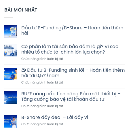
BÀI MỚI NHẤT
Đầu tư B-Funding/B-Share – Hoàn tiền thêm
hời
Không
có
Cổ phần làm tài sản bảo đảm là gì? Vì sao
bình
luận
nhiều tổ chức tài chính lớn lựa chọn?
ở
Đầu
ở
Chức năng bình luận bị tắt
tư
Cổ
B-
phần
Funding/B-
🎁 Đầu tư B-Funding sinh lời – Hoàn tiền thêm
Share
làm
hời tới 0,5%/năm
–
tài
Hoàn
ở
Chức năng bình luận bị tắt
sản
tiền
🎁
thêm
bảo
hời
Đầu
đảm
BUFF nâng cấp tính năng Bảo mật thiết bị –
tư
là
Tăng cường bảo vệ tài khoản đầu tư
B-
gì?
ở
Chức năng bình luận bị tắt
Funding
Vì
BUFF
sinh
sao
nâng
lời
B-Share đầy deal – Lời đầy ví
nhiều
cấp
–
tổ
ở
Chức năng bình luận bị tắt
tính
Hoàn
chức
B-