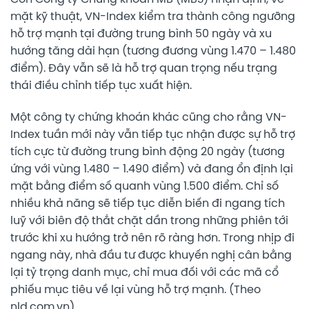
mặt kỹ thuật, VN-Index kiểm tra thành công ngưỡng
hỗ trợ mạnh tại đường trung bình 50 ngày và xu
hướng tăng dài hạn (tương đương vùng 1.470 – 1.480
điểm). Đây vẫn sẽ là hỗ trợ quan trọng nếu trạng
thái điều chỉnh tiếp tục xuất hiện.
Một công ty chứng khoán khác cũng cho rằng VN-
Index tuần mới này vẫn tiếp tục nhận được sự hỗ trợ
tích cực từ đường trung bình động 20 ngày (tương
ứng với vùng 1.480 – 1.490 điểm) và đang ổn định lại
mặt bằng điểm số quanh vùng 1.500 điểm. Chỉ số
nhiều khả năng sẽ tiếp tục diễn biến đi ngang tích
luỹ với biên độ thắt chặt dần trong những phiên tới
trước khi xu hướng trở nên rõ ràng hơn. Trong nhịp đi
ngang này, nhà đầu tư được khuyến nghị cân bằng
lại tỷ trọng danh mục, chỉ mua đối với các mã cổ
phiếu mục tiêu về lại vùng hỗ trợ mạnh. (Theo
nld.com.vn)