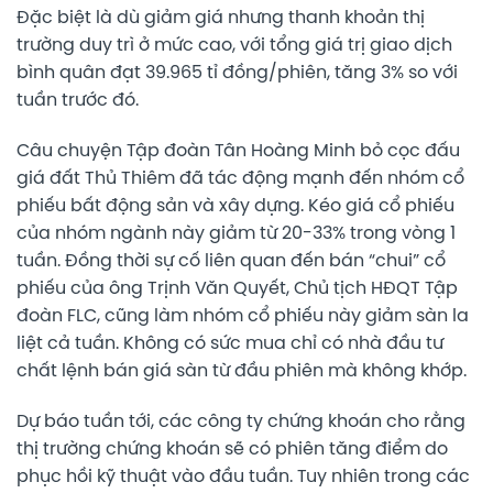
Đặc biệt là dù giảm giá nhưng thanh khoản thị
trường duy trì ở mức cao, với tổng giá trị giao dịch
bình quân đạt 39.965 tỉ đồng/phiên, tăng 3% so với
tuần trước đó.
Câu chuyện Tập đoàn Tân Hoàng Minh bỏ cọc đấu
giá đất Thủ Thiêm đã tác động mạnh đến nhóm cổ
phiếu bất động sản và xây dựng. Kéo giá cổ phiếu
của nhóm ngành này giảm từ 20-33% trong vòng 1
tuần. Đồng thời sự cố liên quan đến bán “chui” cổ
phiếu của ông Trịnh Văn Quyết, Chủ tịch HĐQT Tập
đoàn FLC, cũng làm nhóm cổ phiếu này giảm sàn la
liệt cả tuần. Không có sức mua chỉ có nhà đầu tư
chất lệnh bán giá sàn từ đầu phiên mà không khớp.
Dự báo tuần tới, các công ty chứng khoán cho rằng
thị trường chứng khoán sẽ có phiên tăng điểm do
phục hồi kỹ thuật vào đầu tuần. Tuy nhiên trong các