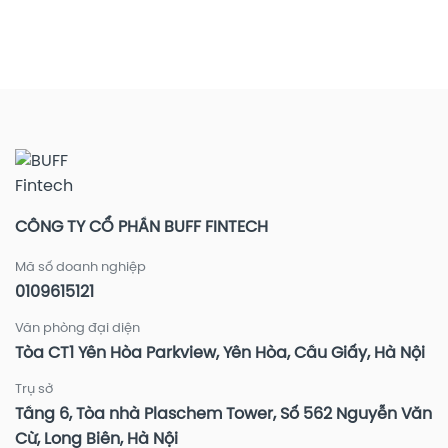
năng
tiền
tài
Share
Bảo
thêm
chính
đầy
mật
hời
lớn
deal
thiết
tới
lựa
–
bị
0,5%/năm
chọn?
Lời
–
đầy
Tăng
ví
cường
bảo
vệ
tài
khoản
đầu
CÔNG TY CỔ PHẦN BUFF FINTECH
tư
Mã số doanh nghiệp
0109615121
Văn phòng đại diện
Tòa CT1 Yên Hòa Parkview, Yên Hòa, Cầu Giấy, Hà Nội
Trụ sở
Tầng 6, Tòa nhà Plaschem Tower, Số 562 Nguyễn Văn
Cừ, Long Biên, Hà Nội