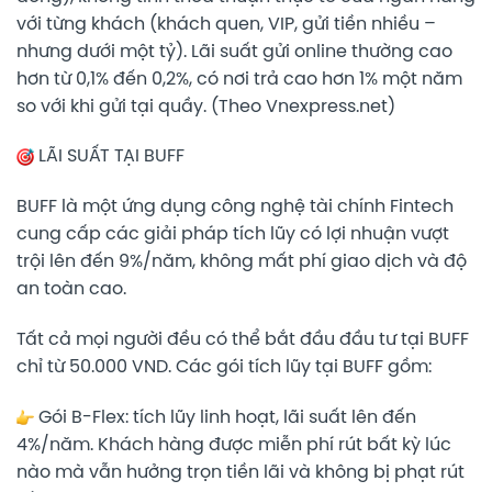
với từng khách (khách quen, VIP, gửi tiền nhiều –
nhưng dưới một tỷ). Lãi suất gửi online thường cao
hơn từ 0,1% đến 0,2%, có nơi trả cao hơn 1% một năm
so với khi gửi tại quầy. (Theo Vnexpress.net)
LÃI SUẤT TẠI BUFF
BUFF là một ứng dụng công nghệ tài chính Fintech
cung cấp các giải pháp tích lũy có lợi nhuận vượt
trội lên đến 9%/năm, không mất phí giao dịch và độ
an toàn cao.
Tất cả mọi người đều có thể bắt đầu đầu tư tại BUFF
chỉ từ 50.000 VND. Các gói tích lũy tại BUFF gồm:
Gói B-Flex: tích lũy linh hoạt, lãi suất lên đến
4%/năm. Khách hàng được miễn phí rút bất kỳ lúc
nào mà vẫn hưởng trọn tiền lãi và không bị phạt rút