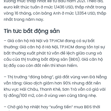
xuống mức thấp nhất kể từ đầu năm 2021. Theo đó,
euro kết thúc tuần ở mức 1,1436 USD, thấp nhất trong
vòng 16 tháng, còn bảng Anh ở mức 1,3354 USD, thấp
nhất trong năm nay.
Tin tức bất động sản
– Giá căn hộ Hà Nội và TP.HCM đang có sự bất
thường: Giá căn hộ ở Hà Nội, TP.HCM đang tồn tại sự
bất thường xuất phát từ vấn đề lệch giữa cung và
cầu của thị trường bất động sản (BĐS). Giá căn hộ
bị đẩy cao còn đất nền thì khan hiếm.
– Thị trường “đóng băng”, giá đất vùng ven Đà Nẵng
vẫn tăng: Giao dịch giảm hơn 90% nhưng đất nền
khu vực Hải Châu, Thanh Khê, Sơn Trà vẫn có giá vài
tỷ đồng/100 m2, còn ở vùng ven cũng tăng nhẹ.
– Chờ giá hạ nhiệt hay “xuống tiền” mua BĐS thời