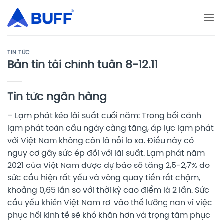
Bỏ
qua
nội
dung
TIN TỨC
Bản tin tài chính tuần 8-12.11
Tin tức ngân hàng
– Lạm phát kéo lãi suất cuối năm: Trong bối cảnh
lạm phát toàn cầu ngày càng tăng, áp lực lạm phát
với Việt Nam không còn là nỗi lo xa. Điều này có
nguy cơ gây sức ép đối với lãi suất. Lạm phát năm
2021 của Việt Nam được dự báo sẽ tăng 2,5-2,7% do
sức cầu hiện rất yếu và vòng quay tiền rất chậm,
khoảng 0,65 lần so với thời kỳ cao điểm là 2 lần. Sức
cầu yếu khiến Việt Nam rơi vào thế lưỡng nan vì việc
phục hồi kinh tế sẽ khó khăn hơn và trọng tâm phục