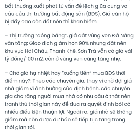
bất thường xuất phát từ vấn đề lệch giữa cung và
cầu của thị trường bất động sản (BĐS). Giá căn hộ
bị đẩy cao còn đất nền thì khan hiếm.
– Thị trường “đóng băng”, giá đất vùng ven Đà Nẵng
vẫn tăng: Giao dịch giảm hơn 90% nhưng đất nền
khu vực Hải Châu, Thanh Khê, Sơn Trà vẫn có giá vài
tỷ đồng/100 m2, còn ở vùng ven cũng tăng nhẹ.
– Chờ giá hạ nhiệt hay “xuống tiền” mua BĐS thời
điểm này?: Theo các chuyên gia, thay vì chờ đợi giá
nhà giảm vì ảnh hưởng của dịch bệnh, các chuyên
gia cho rằng người mua nhà có nhu cầu ở thật nên
tranh thủ thời gian này để đưa ra quyết định bởi có
nhiều điều kiện thuận lợi. Ngoài ra, giá nhà sẽ không
giảm mà còn được dự báo sẽ tiếp tục tăng trong
thời gian tới.