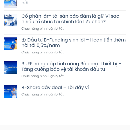
hời
Không
có
Cổ phần làm tài sản bảo đảm là gì? Vì sao
bình
luận
nhiều tổ chức tài chính lớn lựa chọn?
ở
Đầu
ở
Chức năng bình luận bị tắt
tư
Cổ
B-
phần
Funding/B-
🎁 Đầu tư B-Funding sinh lời – Hoàn tiền thêm
Share
làm
hời tới 0,5%/năm
–
tài
Hoàn
ở
Chức năng bình luận bị tắt
sản
tiền
🎁
thêm
bảo
hời
Đầu
đảm
BUFF nâng cấp tính năng Bảo mật thiết bị –
tư
là
Tăng cường bảo vệ tài khoản đầu tư
B-
gì?
ở
Chức năng bình luận bị tắt
Funding
Vì
BUFF
sinh
sao
nâng
lời
B-Share đầy deal – Lời đầy ví
nhiều
cấp
–
tổ
ở
Chức năng bình luận bị tắt
tính
Hoàn
chức
B-
năng
tiền
tài
Share
Bảo
thêm
chính
đầy
mật
hời
lớn
deal
thiết
tới
lựa
–
bị
0,5%/năm
chọn?
Lời
–
đầy