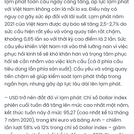
lạm phát toàn cầu ngày càng tăng, áp lực lạm phát
với Việt Nam không còn là nỗi lo xa. Điều này có
nguy cơ gây sức ép đối với lãi suất. Lạm phát năm
2021 của Việt Nam được dự báo sẽ tăng 2,5-2,7% do
sức cầu hiện rất yếu và vòng quay tiền rất chậm,
khoảng 0,65 lần so với thời kỳ cao điểm là 2 lần. Sức
cầu yếu khiến Việt Nam rơi vào thế lưỡng nan vì việc
phục hồi kinh tế sẽ khó khăn hơn và trọng tâm phục
hồi sẽ cần nhắm vào việc kích cầu (cả ở phía cầu
tiêu dùng lẫn phía sản xuất). Cầu yếu và vòng quay
tiền chậm sẽ giúp kiểm soát lạm phát thấp trong
ngắn hạn, nhưng gây áp lực lâu dài lên lạm phát.
– USD trở nên đắt đỏ vì lạm phát: Chỉ số Dollar index
phiên cuối tuần đã tăng lên mức cao nhất một năm,
kết thúc tuần này ở mức 95,27 (cao nhất kể từ tháng
7 năm 2020), trong khi euro và bảng Anh – chiếm
lần lượt 58% và 12% trong chỉ số Dollar index – giảm