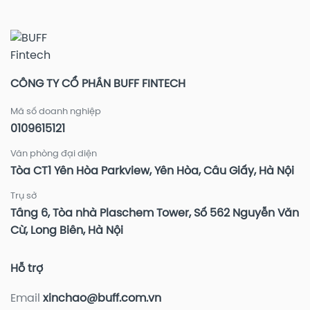
Tăng
ví
cường
bảo
vệ
tài
khoản
đầu
CÔNG TY CỔ PHẦN BUFF FINTECH
tư
Mã số doanh nghiệp
0109615121
Văn phòng đại diện
Tòa CT1 Yên Hòa Parkview, Yên Hòa, Cầu Giấy, Hà Nội
Trụ sở
Tầng 6, Tòa nhà Plaschem Tower, Số 562 Nguyễn Văn
Cừ, Long Biên, Hà Nội
Hỗ trợ
Email
xinchao@buff.com.vn