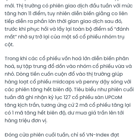
mới. Thị trường có phiên giao dịch đầu tuần với mức
tăng hơn 11 điểm, tuy nhiên diễn biến giằng co liên
tiếp diễn ra phần lớn thời gian giao dịch sau đó,
trước khi phục hồi và lấy lại toàn bộ điểm số “đánh
mất” nhờ sự trở lại của một số cổ phiếu nhóm trụ
cột.
Trong khi các cổ phiếu vốn hoá lớn diễn biến phân
hoá, sự tập trung đổ dồn vào nhóm cổ phiếu vừa và
nhỏ. Dòng tiền cuồn cuộn đổ vào thị trường giúp
hàng loạt cổ phiếu midcaps và penny dậy sóng với
các phiên tăng hết biên độ. Tiêu biểu như phiên cuối
tuần đã ghi nhận kỷ lục 127 cổ phiếu sàn UPCoM
tăng kịch trần, tương ứng cứ 2 mã cổ phiếu tăng lại
có 1 mã tăng hết biên độ, dư mua giá trần lên tới
hàng triệu đơn vị.
Đóng cửa phiên cuối tuần, chỉ số VN-Index đạt