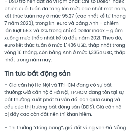
– USD trở nên đắt đỏ vì lạm phát: Chỉ số Dollar index
phiên cuối tuần đã tăng lên mức cao nhất một năm,
kết thúc tuần này ở mức 95,27 (cao nhất kể từ tháng
7 năm 2020), trong khi euro và bảng Anh – chiếm
lần lượt 58% và 12% trong chỉ số Dollar index – giảm
xuống mức thấp nhất kể từ đầu năm 2021. Theo đó,
euro kết thúc tuần ở mức 1,1436 USD, thấp nhất trong
vòng 16 tháng, còn bảng Anh ở mức 1,3354 USD, thấp
nhất trong năm nay.
Tin tức bất động sản
– Giá căn hộ Hà Nội và TP.HCM đang có sự bất
thường: Giá căn hộ ở Hà Nội, TP.HCM đang tồn tại sự
bất thường xuất phát từ vấn đề lệch giữa cung và
cầu của thị trường bất động sản (BĐS). Giá căn hộ
bị đẩy cao còn đất nền thì khan hiếm.
– Thị trường “đóng băng”, giá đất vùng ven Đà Nẵng