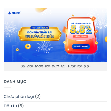
uu-dai-than-tai-buff-lai-suat-toi-8.8-
DANH MỤC
Chưa phân loại
(2)
Đầu tư
(5)