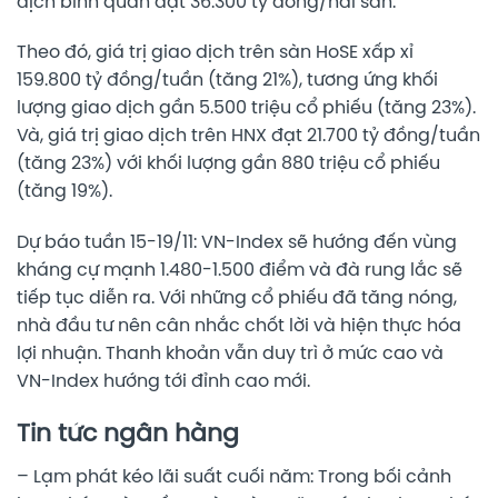
dịch bình quân đạt 36.300 tỷ đồng/hai sàn.
Theo đó, giá trị giao dịch trên sàn HoSE xấp xỉ
159.800 tỷ đồng/tuần (tăng 21%), tương ứng khối
lượng giao dịch gần 5.500 triệu cổ phiếu (tăng 23%).
Và, giá trị giao dịch trên HNX đạt 21.700 tỷ đồng/tuần
(tăng 23%) với khối lượng gần 880 triệu cổ phiếu
(tăng 19%).
Dự báo tuần 15-19/11: VN-Index sẽ hướng đến vùng
kháng cự mạnh 1.480-1.500 điểm và đà rung lắc sẽ
tiếp tục diễn ra. Với những cổ phiếu đã tăng nóng,
nhà đầu tư nên cân nhắc chốt lời và hiện thực hóa
lợi nhuận. Thanh khoản vẫn duy trì ở mức cao và
VN-Index hướng tới đỉnh cao mới.
Tin tức ngân hàng
– Lạm phát kéo lãi suất cuối năm: Trong bối cảnh