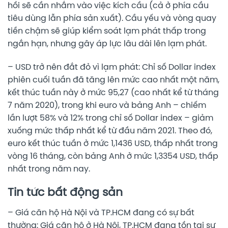
hồi sẽ cần nhắm vào việc kích cầu (cả ở phía cầu
tiêu dùng lẫn phía sản xuất). Cầu yếu và vòng quay
tiền chậm sẽ giúp kiểm soát lạm phát thấp trong
ngắn hạn, nhưng gây áp lực lâu dài lên lạm phát.
– USD trở nên đắt đỏ vì lạm phát: Chỉ số Dollar index
phiên cuối tuần đã tăng lên mức cao nhất một năm,
kết thúc tuần này ở mức 95,27 (cao nhất kể từ tháng
7 năm 2020), trong khi euro và bảng Anh – chiếm
lần lượt 58% và 12% trong chỉ số Dollar index – giảm
xuống mức thấp nhất kể từ đầu năm 2021. Theo đó,
euro kết thúc tuần ở mức 1,1436 USD, thấp nhất trong
vòng 16 tháng, còn bảng Anh ở mức 1,3354 USD, thấp
nhất trong năm nay.
Tin tức bất động sản
– Giá căn hộ Hà Nội và TP.HCM đang có sự bất
thường: Giá căn hộ ở Hà Nội, TP.HCM đang tồn tại sự