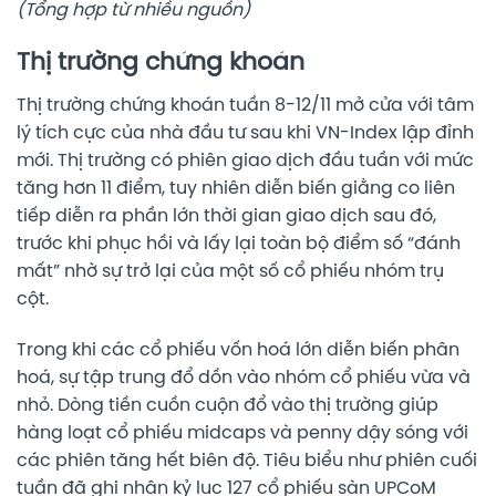
(Tổng hợp từ nhiều nguồn)
Thị trường chứng khoán
Thị trường chứng khoán tuần 8-12/11 mở cửa với tâm
lý tích cực của nhà đầu tư sau khi VN-Index lập đỉnh
mới. Thị trường có phiên giao dịch đầu tuần với mức
tăng hơn 11 điểm, tuy nhiên diễn biến giằng co liên
tiếp diễn ra phần lớn thời gian giao dịch sau đó,
trước khi phục hồi và lấy lại toàn bộ điểm số “đánh
mất” nhờ sự trở lại của một số cổ phiếu nhóm trụ
cột.
Trong khi các cổ phiếu vốn hoá lớn diễn biến phân
hoá, sự tập trung đổ dồn vào nhóm cổ phiếu vừa và
nhỏ. Dòng tiền cuồn cuộn đổ vào thị trường giúp
hàng loạt cổ phiếu midcaps và penny dậy sóng với
các phiên tăng hết biên độ. Tiêu biểu như phiên cuối
tuần đã ghi nhận kỷ lục 127 cổ phiếu sàn UPCoM