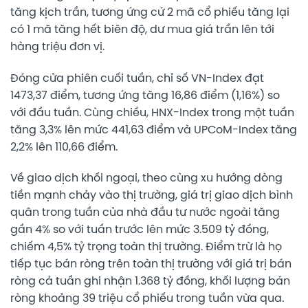
tăng kịch trần, tương ứng cứ 2 mã cổ phiếu tăng lại
có 1 mã tăng hết biên độ, dư mua giá trần lên tới
hàng triệu đơn vị.
Đóng cửa phiên cuối tuần, chỉ số VN-Index đạt
1473,37 điểm, tương ứng tăng 16,86 điểm (1,16%) so
với đầu tuần. Cùng chiều, HNX-Index trong một tuần
tăng 3,3% lên mức 441,63 điểm và UPCoM-Index tăng
2,2% lên 110,66 điểm.
Về giao dịch khối ngoại, theo cùng xu hướng dòng
tiền mạnh chảy vào thị trường, giá trị giao dịch bình
quân trong tuần của nhà đầu tư nước ngoài tăng
gần 4% so với tuần trước lên mức 3.509 tỷ đồng,
chiếm 4,5% tỷ trọng toàn thị trường. Điểm trừ là họ
tiếp tục bán ròng trên toàn thị trường với giá trị bán
ròng cả tuần ghi nhận 1.368 tỷ đồng, khối lượng bán
ròng khoảng 39 triệu cổ phiếu trong tuần vừa qua.