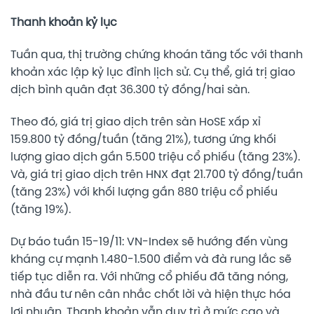
Thanh khoản kỷ lục
Tuần qua, thị trường chứng khoán tăng tốc với thanh
khoản xác lập kỷ lục đỉnh lịch sử. Cụ thể, giá trị giao
dịch bình quân đạt 36.300 tỷ đồng/hai sàn.
Theo đó, giá trị giao dịch trên sàn HoSE xấp xỉ
159.800 tỷ đồng/tuần (tăng 21%), tương ứng khối
lượng giao dịch gần 5.500 triệu cổ phiếu (tăng 23%).
Và, giá trị giao dịch trên HNX đạt 21.700 tỷ đồng/tuần
(tăng 23%) với khối lượng gần 880 triệu cổ phiếu
(tăng 19%).
Dự báo tuần 15-19/11: VN-Index sẽ hướng đến vùng
kháng cự mạnh 1.480-1.500 điểm và đà rung lắc sẽ
tiếp tục diễn ra. Với những cổ phiếu đã tăng nóng,
nhà đầu tư nên cân nhắc chốt lời và hiện thực hóa
lợi nhuận. Thanh khoản vẫn duy trì ở mức cao và