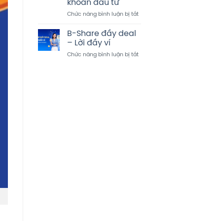
khoản đầu tư
chức
lời
tài
–
ở
Chức năng bình luận bị tắt
chính
Hoàn
BUFF
lớn
tiền
nâng
B-Share đầy deal
lựa
thêm
cấp
– Lời đầy ví
chọn?
hời
tính
tới
ở
Chức năng bình luận bị tắt
năng
0,5%/năm
B-
Bảo
Share
mật
đầy
thiết
deal
bị
–
–
Lời
Tăng
đầy
cường
ví
bảo
vệ
tài
khoản
đầu
tư