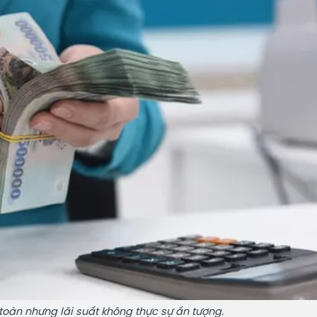
oàn nhưng lãi suất không thực sự ấn tượng.