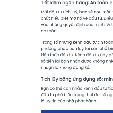
Tiết kiệm ngân hàng: An toàn nh
Mới đầu tư tích luỹ, bạn sẽ như một 
chút hiểu biết mơ hồ về đầu tư. Điều
vào những quyết định của mình. Vì t
an toàn.
Trong số những kênh đầu tư an toàn 
phương pháp tích luỹ tài sản phổ bi
kiến thức đầu tư. Kênh đầu tư này gầ
số tiền lãi bạn nhận được không nhiều
nhuận là không đáng kể.
Tích lũy bằng ứng dụng số: mi
Bạn có thể cân nhắc kênh đầu tư tích
đầu tư phổ biến trong thời đại số ng
là uy tín của nhà phát hành.