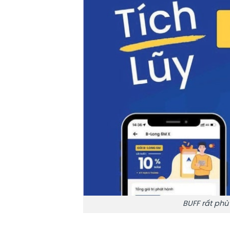
BUFF rất phù