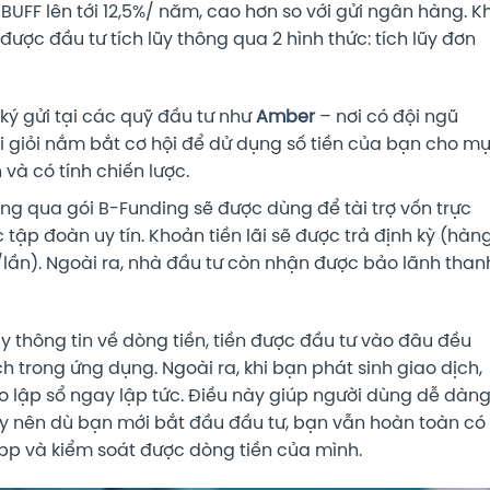
 BUFF lên tới 12,5%/ năm, cao hơn so với gửi ngân hàng. Kh
 được đầu tư tích lũy thông qua 2 hình thức: tích lũy đơn
 ký gửi tại các quỹ đầu tư như
Amber
– nơi có đội ngũ
i giỏi nắm bắt cơ hội để dử dụng số tiền của bạn cho m
và có tính chiến lược.
ông qua gói B-Funding sẽ được dùng để tài trợ vốn trực
tập đoàn uy tín. Khoản tiền lãi sẽ được trả định kỳ (hàn
lần). Ngoài ra, nhà đầu tư còn nhận được bảo lãnh than
ay thông tin về dòng tiền, tiền được đầu tư vào đâu đều
h trong ứng dụng. Ngoài ra, khi bạn phát sinh giao dịch,
o lập sổ ngay lập tức. Điều này giúp người dùng dễ dàn
ậy nên dù bạn mới bắt đầu đầu tư, bạn vẫn hoàn toàn có
pp và kiểm soát được dòng tiền của mình.