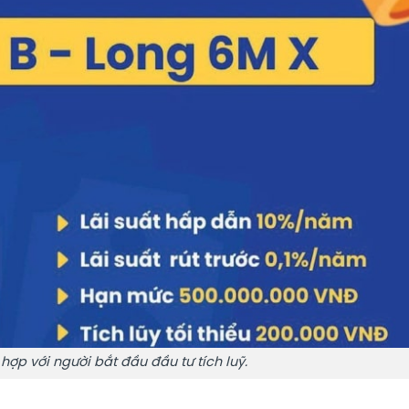
 hợp với người bắt đầu đầu tư tích luỹ.