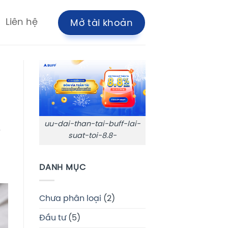
Liên hệ
Mở tài khoản
uu-dai-than-tai-buff-lai-
suat-toi-8.8-
DANH MỤC
Chưa phân loại
(2)
Đầu tư
(5)