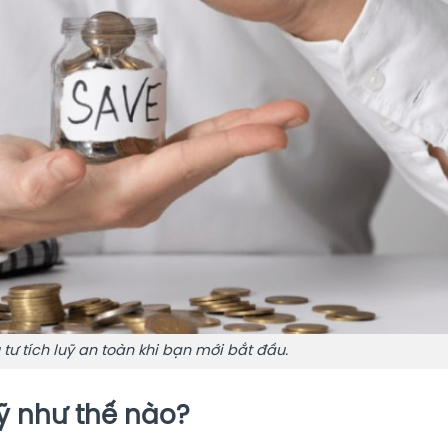
tư tích luỹ an toàn khi bạn mới bắt đầu.
uỹ như thế nào?