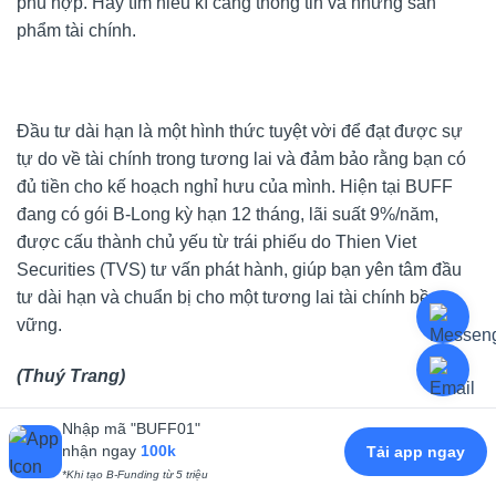
phù hợp. Hãy tìm hiểu kĩ càng thông tin và những sản
phẩm tài chính.
Đầu tư dài hạn là một hình thức tuyệt vời để đạt được sự
tự do về tài chính trong tương lai và đảm bảo rằng bạn có
đủ tiền cho kế hoạch nghỉ hưu của mình. Hiện tại BUFF
đang có gói B-Long kỳ hạn 12 tháng, lãi suất 9%/năm,
được cấu thành chủ yếu từ trái phiếu do Thien Viet
Securities (TVS) tư vấn phát hành, giúp bạn yên tâm đầu
tư dài hạn và chuẩn bị cho một tương lai tài chính bền
vững.
(Thuý Trang)
Nhập mã "BUFF01"
nhận ngay
100k
Tải app ngay
Đầu tư cổ phiếu là hình thức đầu tư có rủi ro cao, giá chịu
*Khi tạo B-Funding từ 5 triệu