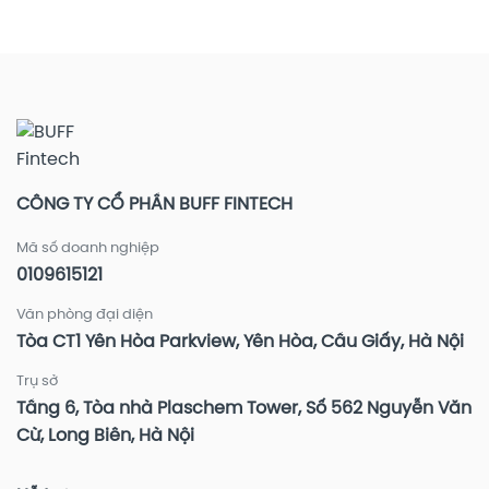
hời
lớn
deal
thiết
tới
lựa
–
bị
0,5%/năm
chọn?
Lời
–
đầy
Tăng
ví
cường
bảo
vệ
tài
khoản
đầu
CÔNG TY CỔ PHẦN BUFF FINTECH
tư
Mã số doanh nghiệp
0109615121
Văn phòng đại diện
Tòa CT1 Yên Hòa Parkview, Yên Hòa, Cầu Giấy, Hà Nội
Trụ sở
Tầng 6, Tòa nhà Plaschem Tower, Số 562 Nguyễn Văn
Cừ, Long Biên, Hà Nội