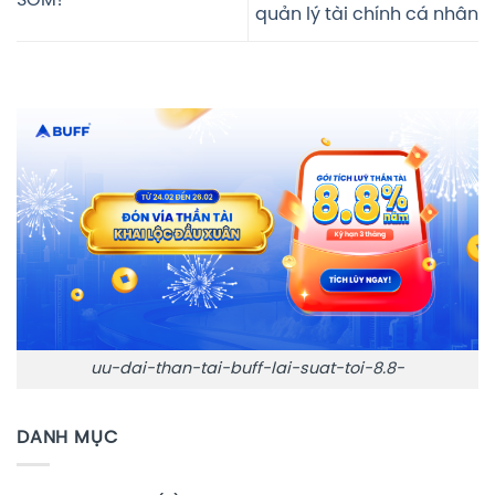
SỚM?
quản lý tài chính cá nhân
uu-dai-than-tai-buff-lai-suat-toi-8.8-
DANH MỤC