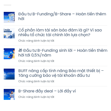
Đầu tư B-Funding/B-Share – Hoàn tiền thêm
hời
Không
có
Cổ phần làm tài sản bảo đảm là gì? Vì sao
bình
luận
nhiều tổ chức tài chính lớn lựa chọn?
ở
Đầu
ở
Chức năng bình luận bị tắt
tư
Cổ
B-
phần
Funding/B-
🎁 Đầu tư B-Funding sinh lời – Hoàn tiền thêm
Share
làm
hời tới 0,5%/năm
–
tài
Hoàn
ở
Chức năng bình luận bị tắt
sản
tiền
🎁
thêm
bảo
hời
Đầu
đảm
BUFF nâng cấp tính năng Bảo mật thiết bị –
tư
là
Tăng cường bảo vệ tài khoản đầu tư
B-
gì?
ở
Chức năng bình luận bị tắt
Funding
Vì
BUFF
sinh
sao
nâng
lời
B-Share đầy deal – Lời đầy ví
nhiều
cấp
–
tổ
ở
Chức năng bình luận bị tắt
tính
Hoàn
chức
B-
năng
tiền
tài
Share
Bảo
thêm
chính
đầy
mật