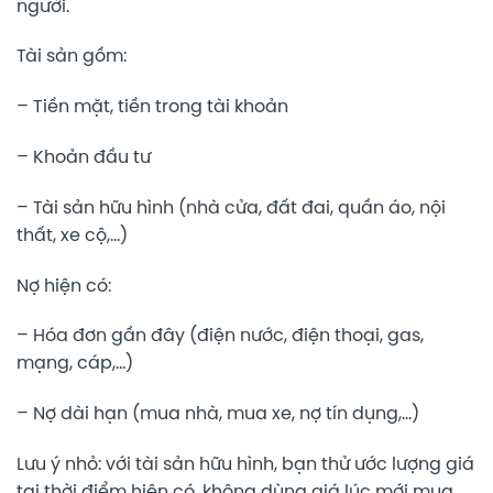
người.
Tài sản gồm:
– Tiền mặt, tiền trong tài khoản
– Khoản đầu tư
– Tài sản hữu hình (nhà cửa, đất đai, quần áo, nội
thất, xe cộ,…)
Nợ hiện có:
– Hóa đơn gần đây (điện nước, điện thoại, gas,
mạng, cáp,…)
– Nợ dài hạn (mua nhà, mua xe, nợ tín dụng,…)
Lưu ý nhỏ: với tài sản hữu hình, bạn thử ước lượng giá
tại thời điểm hiện có, không dùng giá lúc mới mua