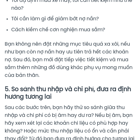
Tôi dự định mua xe máy, tôi cần tiết kiệm như thế
nào?
Tôi cần làm gì để giảm bớt nợ nần?
Cách kiềm chế cơn nghiện mua sắm?
Bạn không nên đặt những mục tiêu quá xa xôi, nếu
như bạn còn nợ nần hay ưu tiên trả hết các khoản
nợ. Sau đó, bạn mới đặt tiếp việc tiết kiệm và mua
sắm thêm những đồ dùng khác phụ vụ mong muốn
của bản thân.
5. So sánh thu nhập và chi phí, đưa ra định
hướng tương lai
Sau các bước trên, bạn hãy thử so sánh giữa thu
nhập và chi phí có bị âm hay dư ra? Nếu bị âm, bạn
hãy xem xét lại các khoản chi liệu có phù hợp hay
không? Hoặc mức thu nhập liệu có ổn và cần phải
thay đổi? Từ đó bạn đưa ra định hướng cho tương lai