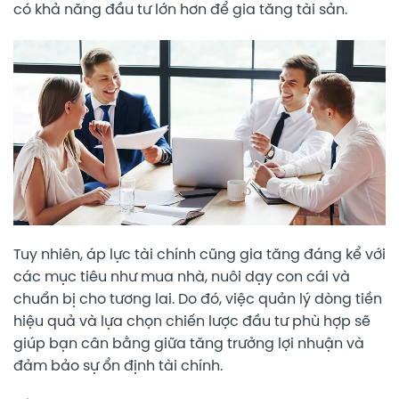
có khả năng đầu tư lớn hơn để gia tăng tài sản.
Tuy nhiên, áp lực tài chính cũng gia tăng đáng kể với
các mục tiêu như mua nhà, nuôi dạy con cái và
chuẩn bị cho tương lai. Do đó, việc quản lý dòng tiền
hiệu quả và lựa chọn chiến lược đầu tư phù hợp sẽ
giúp bạn cân bằng giữa tăng trưởng lợi nhuận và
đảm bảo sự ổn định tài chính.