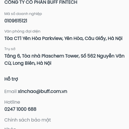
CÔNG TY CỔ PHẦN BUFF FINTECH
tư
Mã số doanh nghiệp
0109615121
Văn phòng đại diện
Tòa CT1 Yên Hòa Parkview, Yên Hòa, Cầu Giấy, Hà Nội
Trụ sở
Tầng 6, Tòa nhà Plaschem Tower, Số 562 Nguyễn Văn
Cừ, Long Biên, Hà Nội
Hỗ trợ
Email
xinchao@buff.com.vn
Hotline
0247 1000 688
Chính sách bảo mật