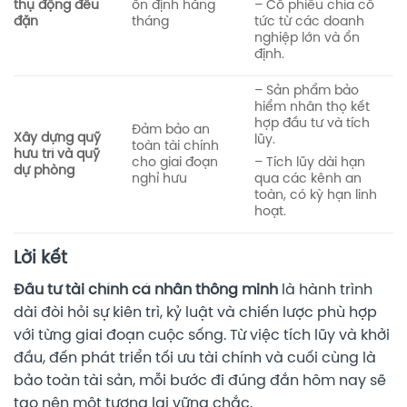
thụ động đều
ổn định hằng
– Cổ phiếu chia cổ
đặn
tháng
tức từ các doanh
nghiệp lớn và ổn
định.
– Sản phẩm bảo
hiểm nhân thọ kết
hợp đầu tư và tích
Đảm bảo an
Xây dựng quỹ
lũy.
toàn tài chính
hưu trí và quỹ
cho giai đoạn
– Tích lũy dài hạn
dự phòng
nghỉ hưu
qua các kênh an
toàn, có kỳ hạn linh
hoạt.
Lời kết
Đầu tư tài chính cá nhân thông minh
là hành trình
dài đòi hỏi sự kiên trì, kỷ luật và chiến lược phù hợp
với từng giai đoạn cuộc sống. Từ việc tích lũy và khởi
đầu, đến phát triển tối ưu tài chính và cuối cùng là
bảo toàn tài sản, mỗi bước đi đúng đắn hôm nay sẽ
tạo nên một tương lai vững chắc.