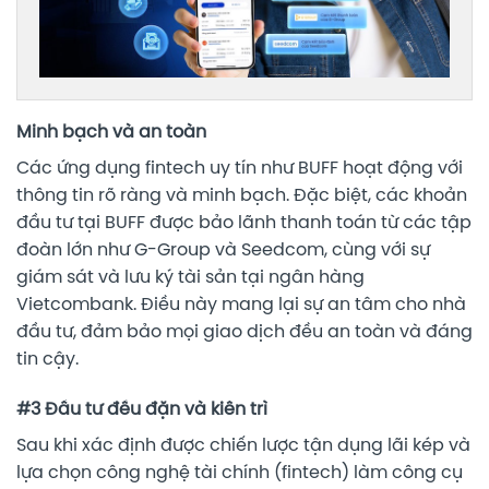
Minh bạch và an toàn
Các ứng dụng fintech uy tín như BUFF hoạt động với
thông tin rõ ràng và minh bạch. Đặc biệt, các khoản
đầu tư tại BUFF được bảo lãnh thanh toán từ các tập
đoàn lớn như G-Group và Seedcom, cùng với sự
giám sát và lưu ký tài sản tại ngân hàng
Vietcombank. Điều này mang lại sự an tâm cho nhà
đầu tư, đảm bảo mọi giao dịch đều an toàn và đáng
tin cậy.
#3 Đầu tư đều đặn và kiên trì
Sau khi xác định được chiến lược tận dụng lãi kép và
lựa chọn công nghệ tài chính (fintech) làm công cụ