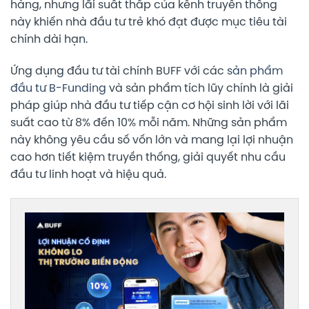
hàng, nhưng lãi suất thấp của kênh truyền thống
này khiến nhà đầu tư trẻ khó đạt được mục tiêu tài
chính dài hạn.
Ứng dụng đầu tư tài chính BUFF với các
sản phẩm
đầu tư B-Funding
và sản phẩm tích lũy chính là giải
pháp giúp nhà đầu tư tiếp cận cơ hội sinh lời với lãi
suất cao từ 8% đến 10% mỗi năm. Những sản phẩm
này không yêu cầu số vốn lớn và mang lại lợi nhuận
cao hơn tiết kiệm truyền thống, giải quyết nhu cầu
đầu tư linh hoạt và hiệu quả.