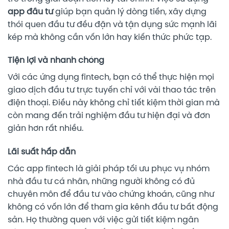
app đầu tư
giúp bạn quản lý dòng tiền, xây dựng
thói quen đầu tư đều đặn và tận dụng sức mạnh lãi
kép mà không cần vốn lớn hay kiến thức phức tạp.
Tiện lợi và nhanh chóng
Với các ứng dụng fintech, bạn có thể thực hiện mọi
giao dịch đầu tư trực tuyến chỉ với vài thao tác trên
điện thoại. Điều này không chỉ tiết kiệm thời gian mà
còn mang đến trải nghiệm đầu tư hiện đại và đơn
giản hơn rất nhiều.
Lãi suất hấp dẫn
Các app fintech là giải pháp tối ưu phục vụ nhóm
nhà đầu tư cá nhân, những người không có đủ
chuyên môn để đầu tư vào chứng khoán, cũng như
không có vốn lớn để tham gia kênh đầu tư bất động
sản. Họ thường quen với việc gửi tiết kiệm ngân