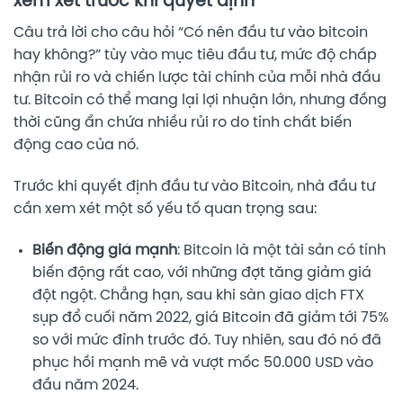
xem xét trước khi quyết định
Câu trả lời cho câu hỏi “Có nên đầu tư vào bitcoin
hay không?” tùy vào mục tiêu đầu tư, mức độ chấp
nhận rủi ro và chiến lược tài chính của mỗi nhà đầu
tư. Bitcoin có thể mang lại lợi nhuận lớn, nhưng đồng
thời cũng ẩn chứa nhiều rủi ro do tính chất biến
động cao của nó.
Trước khi quyết định đầu tư vào Bitcoin, nhà đầu tư
cần xem xét một số yếu tố quan trọng sau:
Biến động giá mạnh
: Bitcoin là một tài sản có tính
biến động rất cao, với những đợt tăng giảm giá
đột ngột. Chẳng hạn, sau khi sàn giao dịch FTX
sụp đổ cuối năm 2022, giá Bitcoin đã giảm tới 75%
so với mức đỉnh trước đó. Tuy nhiên, sau đó nó đã
phục hồi mạnh mẽ và vượt mốc 50.000 USD vào
đầu năm 2024.