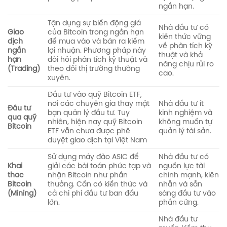
ngắn hạn.
Tận dụng sự biến động giá
Nhà đầu tư có
Giao
của Bitcoin trong ngắn hạn
kiến thức vững
dịch
để mua vào và bán ra kiếm
về phân tích kỹ
ngắn
lợi nhuận. Phương pháp này
thuật và khả
hạn
đòi hỏi phân tích kỹ thuật và
năng chịu rủi ro
(Trading)
theo dõi thị trường thường
cao.
xuyên.
Đầu tư vào quỹ Bitcoin ETF,
nơi các chuyên gia thay mặt
Nhà đầu tư ít
Đầu tư
bạn quản lý đầu tư. Tuy
kinh nghiệm và
qua quỹ
nhiên, hiện nay quỹ Bitcoin
không muốn tự
Bitcoin
ETF vẫn chưa được phê
quản lý tài sản.
duyệt giao dịch tại Việt Nam
Sử dụng máy đào ASIC để
Nhà đầu tư có
Khai
giải các bài toán phức tạp và
nguồn lực tài
thác
nhận Bitcoin như phần
chính mạnh, kiên
Bitcoin
thưởng. Cần có kiến thức và
nhẫn và sẵn
(Mining)
cả chi phí đầu tư ban đầu
sàng đầu tư vào
lớn.
phần cứng.
Nhà đầu tư