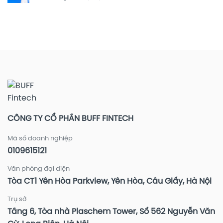
Hoàn
chức
B-
năng
tiền
tài
Share
Bảo
thêm
chính
đầy
mật
hời
lớn
deal
thiết
tới
lựa
–
bị
0,5%/năm
chọn?
Lời
–
đầy
Tăng
ví
cường
bảo
vệ
tài
khoản
đầu
CÔNG TY CỔ PHẦN BUFF FINTECH
tư
Mã số doanh nghiệp
0109615121
Văn phòng đại diện
Tòa CT1 Yên Hòa Parkview, Yên Hòa, Cầu Giấy, Hà Nội
Trụ sở
Tầng 6, Tòa nhà Plaschem Tower, Số 562 Nguyễn Văn