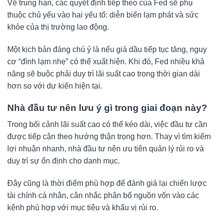
Về trung hạn, các quyết định tiếp theo của Fed sẽ phụ
thuộc chủ yếu vào hai yếu tố: diễn biến lạm phát và sức
khỏe của thị trường lao động.
Một kịch bản đáng chú ý là nếu giá dầu tiếp tục tăng, nguy
cơ “đình lạm nhẹ” có thể xuất hiện. Khi đó, Fed nhiều khả
năng sẽ buộc phải duy trì lãi suất cao trong thời gian dài
hơn so với dự kiến hiện tại.
Nhà đầu tư nên lưu ý gì trong giai đoạn này?
Trong bối cảnh lãi suất cao có thể kéo dài, việc đầu tư cần
được tiếp cận theo hướng thận trọng hơn. Thay vì tìm kiếm
lợi nhuận nhanh, nhà đầu tư nên ưu tiên quản lý rủi ro và
duy trì sự ổn định cho danh mục.
Đây cũng là thời điểm phù hợp để đánh giá lại chiến lược
tài chính cá nhân, cân nhắc phân bổ nguồn vốn vào các
kênh phù hợp với mục tiêu và khẩu vị rủi ro.