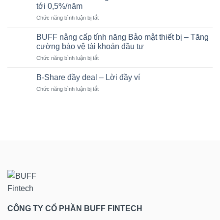
làm
Hoàn
tới 0,5%/năm
tài
tiền
thêm
ở
Chức năng bình luận bị tắt
sản
hời
🎁
bảo
Đầu
đảm
BUFF nâng cấp tính năng Bảo mật thiết bị – Tăng
tư
là
cường bảo vệ tài khoản đầu tư
B-
gì?
ở
Chức năng bình luận bị tắt
Funding
Vì
BUFF
sinh
sao
nâng
lời
B-Share đầy deal – Lời đầy ví
nhiều
cấp
–
tổ
ở
Chức năng bình luận bị tắt
tính
Hoàn
chức
B-
năng
tiền
tài
Share
Bảo
thêm
chính
đầy
mật
hời
lớn
deal
thiết
tới
lựa
–
bị
0,5%/năm
chọn?
Lời
–
đầy
Tăng
ví
cường
bảo
vệ
tài
khoản
đầu
CÔNG TY CỔ PHẦN BUFF FINTECH
tư