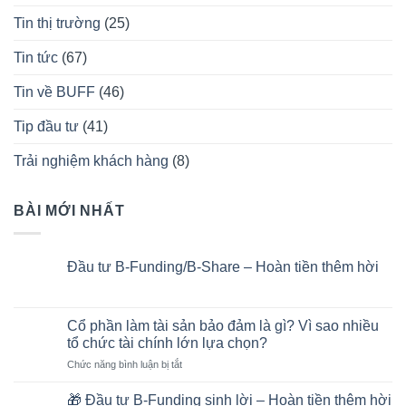
Tin thị trường
(25)
Tin tức
(67)
Tin về BUFF
(46)
Tip đầu tư
(41)
Trải nghiệm khách hàng
(8)
BÀI MỚI NHẤT
Đầu tư B-Funding/B-Share – Hoàn tiền thêm hời
Không
có
bình
luận
Cổ phần làm tài sản bảo đảm là gì? Vì sao nhiều
ở
tổ chức tài chính lớn lựa chọn?
Đầu
tư
ở
Chức năng bình luận bị tắt
B-
Funding/B-
Cổ
Share
phần
🎁 Đầu tư B-Funding sinh lời – Hoàn tiền thêm hời
–