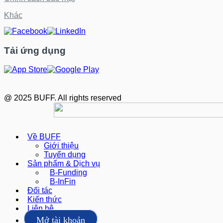
Khác
Tải ứng dụng
@ 2025 BUFF. All rights reserved
Về BUFF
Giới thiệu
Tuyển dụng
Sản phẩm & Dịch vụ
B-Funding
B-InFin
Đối tác
Kiến thức
Liên hệ
Mở tài khoản