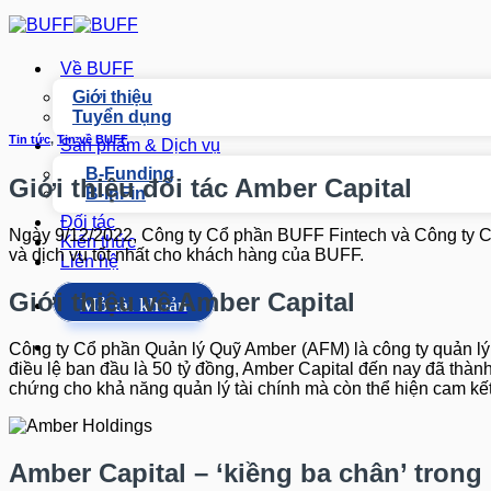
Bỏ
qua
nội
Về BUFF
dung
Giới thiệu
Tuyển dụng
Tin tức
,
Tin về BUFF
Sản phẩm & Dịch vụ
B-Funding
Giới thiệu đối tác Amber Capital
B-InFin
Đối tác
Ngày 9/12/2022, Công ty Cổ phần BUFF Fintech và Công ty C
Kiến thức
và dịch vụ tốt nhất cho khách hàng của BUFF.
Liên hệ
Giới thiệu về Amber Capital
Mở tài khoản
Công ty Cổ phần Quản lý Quỹ Amber (AFM) là công ty quản 
điều lệ ban đầu là 50 tỷ đồng, Amber Capital đến nay đã thành
chứng cho khả năng quản lý tài chính mà còn thể hiện cam kết
Amber Capital – ‘kiềng ba chân’ trong