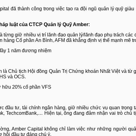
ital đã thành công trong việc tạo ra đội ngũ quản lý quỹ giàu
 pháp luật của CTCP Quản lý Quỹ Amber:
từng giữ nhiều vị trí lãnh đạo quản lý/lãnh đạo phụ trách các 
ân hàng Cổ phần An Bình, AFM đã khẳng định vị thế mạnh mẽ t
n là Chủ tịch Hội đồng Quản Trị Chứng khoán Nhất Việt và từ gi
 SHS và OCS.
đầu tư, tài chính ngân hàng, giữ nhiều chức vụ quan trọng tại
k, TechcomBank,… Hiện tại, ông đang đảm nhận vai trò chủ t
rường, Amber Capital không chỉ làm việc như những người qu
ơ hội đầu tư đáng chú ý.