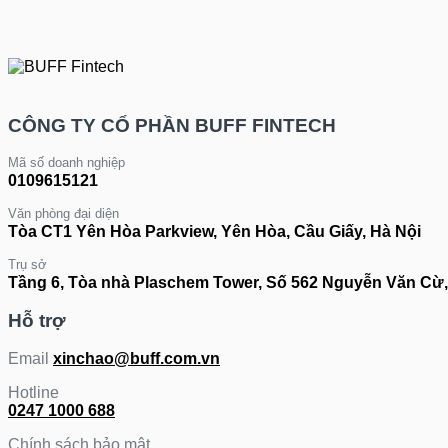
B-
Funding
Share
–
Hoàn
tiền
thêm
CÔNG TY CỔ PHẦN BUFF FINTECH
hời
Mã số doanh nghiệp
0109615121
Văn phòng đại diện
Tòa CT1 Yên Hòa Parkview, Yên Hòa, Cầu Giấy, Hà Nội
Trụ sở
Tầng 6, Tòa nhà Plaschem Tower, Số 562 Nguyễn Văn Cừ,
Hỗ trợ
Email
xinchao@buff.com.vn
Hotline
0247 1000 688
Chính sách bảo mật