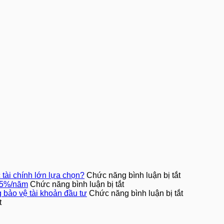
ở
 tài chính lớn lựa chọn?
Chức năng bình luận bị tắt
ở
Cổ
0,5%/năm
Chức năng bình luận bị tắt
🎁
phần
ở
 bảo vệ tài khoản đầu tư
Chức năng bình luận bị tắt
ở
Đầu
làm
BUFF
t
B-
tư
tài
nâng
Share
B-
sản
cấp