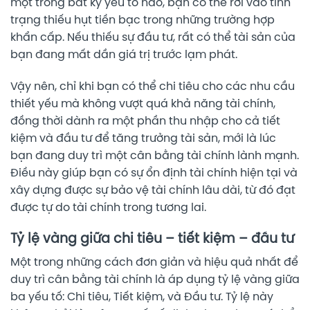
một trong bất kỳ yếu tố nào, bạn có thể rơi vào tình
trạng thiếu hụt tiền bạc trong những trường hợp
khẩn cấp. Nếu thiếu sự đầu tư, rất có thể tài sản của
bạn đang mất dần giá trị trước lạm phát.
Vậy nên, chỉ khi bạn có thể chi tiêu cho các nhu cầu
thiết yếu mà không vượt quá khả năng tài chính,
đồng thời dành ra một phần thu nhập cho cả tiết
kiệm và đầu tư để tăng trưởng tài sản, mới là lúc
bạn đang duy trì một cân bằng tài chính lành mạnh.
Điều này giúp bạn có sự ổn định tài chính hiện tại và
xây dựng được sự bảo vệ tài chính lâu dài, từ đó đạt
được tự do tài chính trong tương lai.
Tỷ lệ vàng giữa chi tiêu – tiết kiệm – đầu tư
Một trong những cách đơn giản và hiệu quả nhất để
duy trì cân bằng tài chính là áp dụng tỷ lệ vàng giữa
ba yếu tố: Chi tiêu, Tiết kiệm, và Đầu tư. Tỷ lệ này