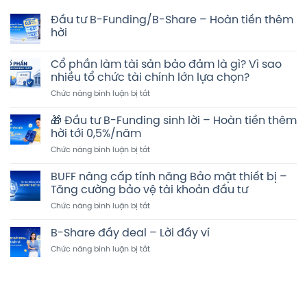
Đầu tư B-Funding/B-Share – Hoàn tiền thêm
hời
Không
có
Cổ phần làm tài sản bảo đảm là gì? Vì sao
bình
luận
nhiều tổ chức tài chính lớn lựa chọn?
ở
Đầu
ở
Chức năng bình luận bị tắt
tư
Cổ
B-
phần
Funding/B-
🎁 Đầu tư B-Funding sinh lời – Hoàn tiền thêm
Share
làm
hời tới 0,5%/năm
–
tài
Hoàn
ở
Chức năng bình luận bị tắt
sản
tiền
🎁
thêm
bảo
hời
Đầu
đảm
BUFF nâng cấp tính năng Bảo mật thiết bị –
tư
là
Tăng cường bảo vệ tài khoản đầu tư
B-
gì?
ở
Chức năng bình luận bị tắt
Funding
Vì
BUFF
sinh
sao
nâng
lời
B-Share đầy deal – Lời đầy ví
nhiều
cấp
–
tổ
ở
Chức năng bình luận bị tắt
tính
Hoàn
chức
B-
năng
tiền
tài
Share
Bảo
thêm
chính
đầy
mật
hời
lớn
deal
thiết
tới
lựa
–