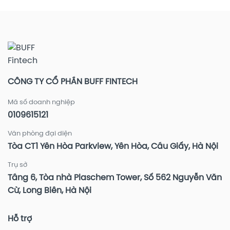
bị
0,5%/năm
chọn?
Lời
–
đầy
Tăng
ví
cường
bảo
vệ
tài
khoản
đầu
CÔNG TY CỔ PHẦN BUFF FINTECH
tư
Mã số doanh nghiệp
0109615121
Văn phòng đại diện
Tòa CT1 Yên Hòa Parkview, Yên Hòa, Cầu Giấy, Hà Nội
Trụ sở
Tầng 6, Tòa nhà Plaschem Tower, Số 562 Nguyễn Văn
Cừ, Long Biên, Hà Nội
Hỗ trợ