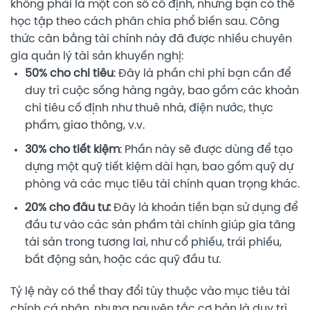
không phải là một con số cố định, nhưng bạn có thể
học tập theo cách phân chia phổ biến sau. Công
thức cân bằng tài chính này đã được nhiều chuyên
gia quản lý tài sản khuyến nghị:
50% cho chi tiêu
: Đây là phần chi phí bạn cần để
duy trì cuộc sống hàng ngày, bao gồm các khoản
chi tiêu cố định như thuê nhà, điện nước, thực
phẩm, giao thông, v.v.
30% cho tiết kiệm
: Phần này sẽ được dùng để tạo
dựng một quỹ tiết kiệm dài hạn, bao gồm quỹ dự
phòng và các mục tiêu tài chính quan trọng khác.
20% cho đầu tư:
Đây là khoản tiền bạn sử dụng để
đầu tư vào các sản phẩm tài chính giúp gia tăng
tài sản trong tương lai, như cổ phiếu, trái phiếu,
bất động sản, hoặc các quỹ đầu tư.
Tỷ lệ này có thể thay đổi tùy thuộc vào mục tiêu tài
chính cá nhân, nhưng nguyên tắc cơ bản là duy trì