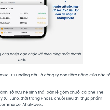
 cho phép bạn nhận lãi theo từng mốc thanh
toán
 mục B-Funding đều là công ty con tiềm năng của các t
ành, sở hữu hệ sinh thái bán lẻ gồm chuỗi cà phê The
 túi Juno, thời trang Hnoss, chuỗi siêu thị thực phẩm
s Scommerce, AhaMove…