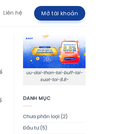
Liên hệ
Mở tài khoản
ể
uu-dai-than-tai-buff-lai-
suat-toi-8.8-
DANH MỤC
ể
Chưa phân loại
(2)
Đầu tư
(5)