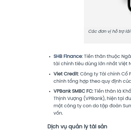
Các đơn vị hỗ trợ l
SHB Finance
: Tiền thân thuộc Ng
tài chính tiêu dùng lớn nhất Việt
Viet Credit
: Công ty Tài chính Cổ
chính tổng hợp theo quy định củ
VPBank SMBC FC:
Tiền thân là Kh
Thịnh Vượng (VPBank), hiện tại 
một công ty con do tập đoàn Sum
vốn.
Dịch vụ quản lý tài sản