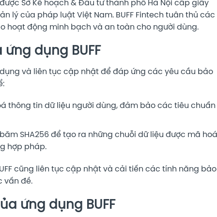
, được Sở Kế hoạch & Đầu tư thành phố Hà Nội cấp giấy
n lý của pháp luật Việt Nam. BUFF Fintech tuân thủ các
ảo hoạt động minh bạch và an toàn cho người dùng.
a ứng dụng BUFF
g dụng và liên tục cập nhật để đáp ứng các yêu cầu bảo
ể:
á thông tin dữ liệu người dùng, đảm bảo các tiêu chuẩn
băm SHA256 để tạo ra những chuỗi dữ liệu được mã ho
ng hợp pháp.
UFF cũng liên tục cập nhật và cải tiến các tính năng bảo
c vấn đề.
 của ứng dụng BUFF