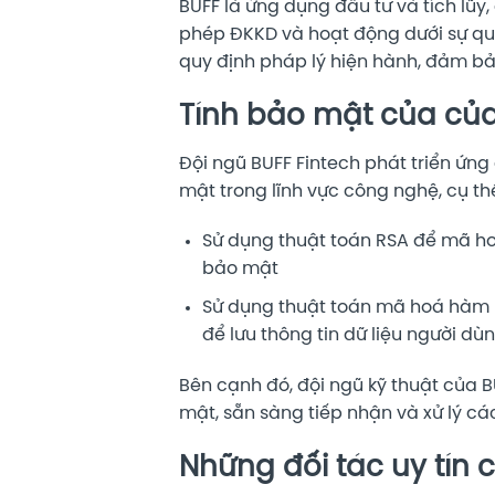
BUFF là ứng dụng đầu tư và tích lũy
phép ĐKKD và hoạt động dưới sự quả
quy định pháp lý hiện hành, đảm b
Tính bảo mật của củ
Đội ngũ BUFF Fintech phát triển ứn
mật trong lĩnh vực công nghệ, cụ th
Sử dụng thuật toán RSA để mã ho
bảo mật
Sử dụng thuật toán mã hoá hàm 
để lưu thông tin dữ liệu người dù
Bên cạnh đó, đội ngũ kỹ thuật của B
mật, sẵn sàng tiếp nhận và xử lý cá
Những đối tác uy tín