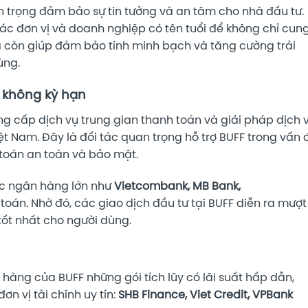
an trọng đảm bảo sự tin tưởng và an tâm cho nhà đầu tư.
các đơn vị và doanh nghiệp có tên tuổi để không chỉ cun
à còn giúp đảm bảo tính minh bạch và tăng cường trải
ùng.
m không kỳ hạn
ng cấp dịch vụ trung gian thanh toán và giải pháp dịch 
 Nam. Đây là đối tác quan trọng hỗ trợ BUFF trong vấn 
toán an toàn và bảo mật.
ác ngân hàng lớn như
Vietcombank, MB Bank,
 toán. Nhờ đó, các giao dịch đầu tư tại BUFF diễn ra mượt
 tốt nhất cho người dùng.
àng của BUFF những gói tích lũy có lãi suất hấp dẫn,
ơn vị tài chính uy tín:
SHB Finance, Viet Credit, VPBank