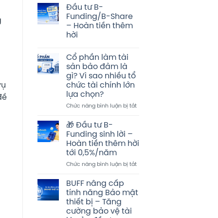
Đầu tư B-
Funding/B-Share
g
– Hoàn tiền thêm
hời
Không
có
Cổ phần làm tài
bình
luận
sản bảo đảm là
ở
gì? Vì sao nhiều tổ
Đầu
tư
vụ
chức tài chính lớn
B-
lựa chọn?
Funding/B-
đề
Share
ở
Chức năng bình luận bị tắt
–
Cổ
Hoàn
tiền
phần
🎁 Đầu tư B-
thêm
làm
hời
Funding sinh lời –
tài
Hoàn tiền thêm hời
sản
tới 0,5%/năm
bảo
đảm
ở
Chức năng bình luận bị tắt
là
🎁
gì?
Đầu
BUFF nâng cấp
Vì
tư
tính năng Bảo mật
sao
B-
thiết bị – Tăng
nhiều
Funding
cường bảo vệ tài
tổ
sinh