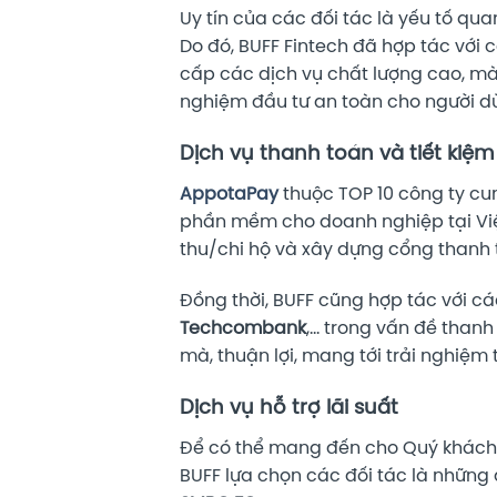
Uy tín của các đối tác là yếu tố qu
Do đó, BUFF Fintech đã hợp tác với 
cấp các dịch vụ chất lượng cao, m
nghiệm đầu tư an toàn cho người d
Dịch vụ thanh toán và tiết kiệ
AppotaPay
thuộc TOP 10 công ty cu
phần mềm cho doanh nghiệp tại Việt
thu/chi hộ và xây dựng cổng thanh 
Đồng thời, BUFF cũng hợp tác với c
Techcombank
,… trong vấn đề thanh
mà, thuận lợi, mang tới trải nghiệm
Dịch vụ hỗ trợ lãi suất
Để có thể mang đến cho Quý khách h
BUFF lựa chọn các đối tác là những đ