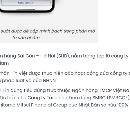
ãi suất được đề cập minh bạch trong phần mô
tả sản phẩm
ân hàng Sài Gòn – Hà Nội (SHB), nằm trong top 10 công ty
 Nam
 Phần Tín Việt được thực hiện các hoạt động của công ty t
a pháp luật và của NHNN
ối Tín dụng tiêu dùng trực thuộc Ngân hàng TMCP Việt N
được bán cho Công ty Tài chính Tiêu dùng SMBC (SMBCCF)
itomo Mitsui Financial Group của Nhật Bản sở hữu 100%