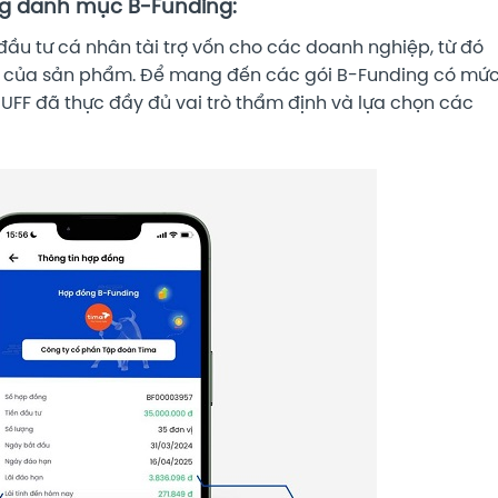
ng danh mục B-Funding:
đầu tư cá nhân tài trợ vốn cho các doanh nghiệp, từ đó
ất của sản phẩm. Để mang đến các gói B-Funding có mứ
 BUFF đã thực đầy đủ vai trò thẩm định và lựa chọn các