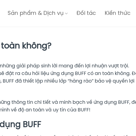
Sản phẩm & Dịch vụ
Đối tác
Kiến thức
 toàn không?
những giải pháp sinh lời mang đến lợi nhuận vượt trội.
ẽ đặt ra câu hỏi liệu ứng dụng BUFF có an toàn không. Đ
 BUFF đã thiết lập nhiều lớp “hàng rào” bảo vệ quyền lợi
ững thông tin chi tiết và minh bạch về ứng dụng BUFF, đ
ình về độ an toàn và uy tín của BUFF!
 dụng BUFF