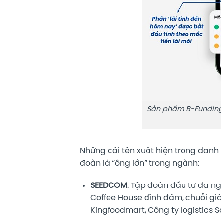
Sản phẩm B-Funding
Những cái tên xuất hiện trong danh
đoàn là “ông lớn” trong ngành:
SEEDCOM
: Tập đoàn đầu tư đa ng
Coffee House đình đám, chuỗi giày
Kingfoodmart, Công ty logistic