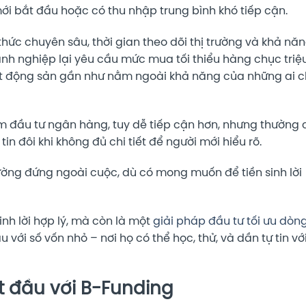
ới bắt đầu hoặc có thu nhập trung bình khó tiếp cận.
thức chuyên sâu, thời gian theo dõi thị trường và khả nă
anh nghiệp lại yêu cầu mức mua tối thiểu hàng chục triệ
ất động sản gần như nằm ngoài khả năng của những ai c
đầu tư ngân hàng, tuy dễ tiếp cận hơn, nhưng thường 
tin đôi khi không đủ chi tiết để người mới hiểu rõ.
hường đứng ngoài cuộc, dù có mong muốn để tiền sinh lời
inh lời hợp lý, mà còn là một
giải pháp đầu tư tối ưu dòn
 với số vốn nhỏ – nơi họ có thể học, thử, và dần tự tin vớ
ắt đầu với B-Funding