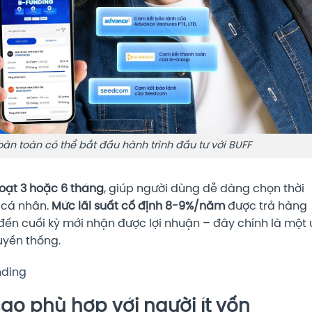
hoàn toàn có thể bắt đầu hành trình đầu tư với BUFF
hoạt 3 hoặc 6 tháng
, giúp người dùng dễ dàng chọn thời
h cá nhân.
Mức lãi suất cố định 8-9%/năm
được trả hàng
đến cuối kỳ mới nhận được lợi nhuận – đây chính là một 
uyền thống.
nding
sao phù hợp với người ít vốn