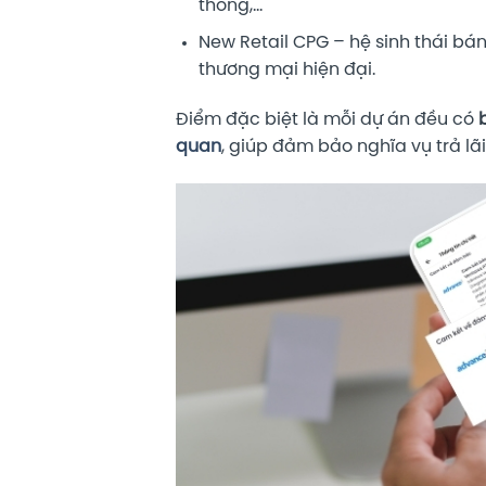
thông,…
New Retail CPG – hệ sinh thái bán
thương mại hiện đại.
Điểm đặc biệt là mỗi dự án đều có
quan
, giúp đảm bảo nghĩa vụ trả l