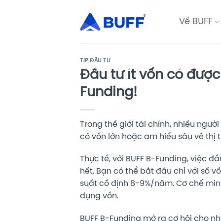
Bỏ
qua
Về BUFF
nội
dung
TIP ĐẦU TƯ
Đầu tư ít vốn có được
Funding!
Trong thế giới tài chính, nhiều ngườ
có vốn lớn hoặc am hiểu sâu về thị 
Thực tế, với BUFF B-Funding, việc đ
hết. Bạn có thể bắt đầu chỉ với số vốn
suất cố định 8-9%/năm. Cơ chế min
dụng vốn.
BUFF B-Funding mở ra cơ hội cho nh