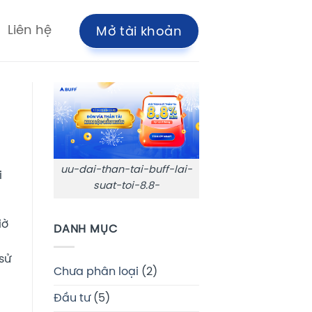
Liên hệ
Mở tài khoản
uu-dai-than-tai-buff-lai-
i
suat-toi-8.8-
iờ
DANH MỤC
sử
Chưa phân loại
(2)
Đầu tư
(5)