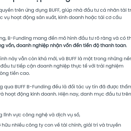
uyền trên ứng dụng BUFF, giúp nhà đầu tư cá nhân tài t
 vụ hoạt động sản xuất, kinh doanh hoặc tái cơ cấu
ượng, B-Funding mang đến mô hình đầu tư rõ ràng và có t
ụng vốn, doanh nghiệp nhận vốn đến tiến độ thanh toán
.
hình này vẫn còn khá mới, và BUFF là một trong những nề
à đầu tư tiếp cận doanh nghiệp thực tế với trải nghiệm
òng tiền cao.
g qua BUFF B-Funding đều là đối tác uy tín đã được thẩ
 và hoạt động kinh doanh. Hiện nay, danh mục đầu tư trê
 lĩnh vực công nghệ và dịch vụ số,
u nhiều công ty con về tài chính, giải trí và truyền