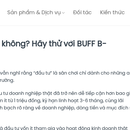
Sản phẩm & Dịch vụ
Đối tác
Kiến thức
 không? Hãy thử với BUFF B-
i vẫn nghĩ rằng “đầu tư” là sân chơi chỉ dành cho những a
trường.
ầu tư doanh nghiệp thật đã trở nên dễ tiếp cận hơn bao g
 ít từ 1 triệu đồng, kỳ hạn linh hoạt 3-6 tháng, cùng lãi
h bạch rõ ràng về doanh nghiệp, dòng tiền và mục đích 
à đầu tư vốn ít tham gia vào hoạt động kinh doanh thật