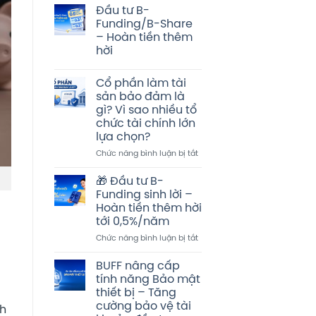
Đầu tư B-
Funding/B-Share
– Hoàn tiền thêm
hời
Không
có
Cổ phần làm tài
bình
luận
sản bảo đảm là
ở
gì? Vì sao nhiều tổ
Đầu
tư
chức tài chính lớn
B-
lựa chọn?
Funding/B-
Share
ở
Chức năng bình luận bị tắt
–
Cổ
Hoàn
tiền
phần
🎁 Đầu tư B-
thêm
làm
hời
Funding sinh lời –
tài
Hoàn tiền thêm hời
sản
tới 0,5%/năm
bảo
đảm
ở
Chức năng bình luận bị tắt
là
🎁
gì?
Đầu
BUFF nâng cấp
Vì
tư
tính năng Bảo mật
sao
B-
thiết bị – Tăng
nhiều
Funding
cường bảo vệ tài
nh
tổ
sinh