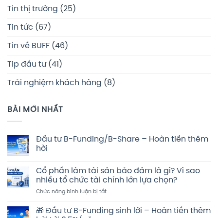
Tin thị trường
(25)
Tin tức
(67)
Tin về BUFF
(46)
Tip đầu tư
(41)
Trải nghiệm khách hàng
(8)
BÀI MỚI NHẤT
Đầu tư B-Funding/B-Share – Hoàn tiền thêm
hời
Không
có
Cổ phần làm tài sản bảo đảm là gì? Vì sao
bình
luận
nhiều tổ chức tài chính lớn lựa chọn?
ở
Đầu
ở
Chức năng bình luận bị tắt
tư
Cổ
B-
phần
Funding/B-
🎁 Đầu tư B-Funding sinh lời – Hoàn tiền thêm
Share
làm