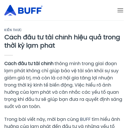
Bỏ
qua
nội
dung
KIẾN THỨC
Cách đầu tư tài chính hiệu quả trong
thời kỳ lạm phát
Cách đầu tư tài chính
thông minh trong giai đoạn
lạm phát không chỉ giúp bảo vệ tài sản khỏi sự suy
giảm giá trị, mà còn là cơ hội gia tăng lợi nhuận
trong thời kỳ kinh tế biến động. Việc hiểu rõ ảnh
hưởng của lạm phát và cân nhắc các yếu tố quan
trọng khi đầu tư sẽ giúp bạn đưa ra quyết định sáng
suốt và an toàn.
Trong bài viết này, mời bạn cùng
BUFF
tìm hiểu ảnh
hưởng của lạm phát đến đầu tư và những yếu tố