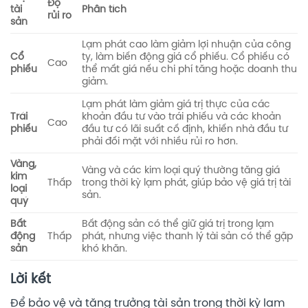
Độ
tài
Phân tích
rủi ro
sản
Lạm phát cao làm giảm lợi nhuận của công
Cổ
ty, làm biến động giá cổ phiếu. Cổ phiếu có
Cao
phiếu
thể mất giá nếu chi phí tăng hoặc doanh thu
giảm.
Lạm phát làm giảm giá trị thực của các
Trái
khoản đầu tư vào trái phiếu và các khoản
Cao
phiếu
đầu tư có lãi suất cố định, khiến nhà đầu tư
phải đối mặt với nhiều rủi ro hơn.
Vàng,
Vàng và các kim loại quý thường tăng giá
kim
Thấp
trong thời kỳ lạm phát, giúp bảo vệ giá trị tài
loại
sản.
quý
Bất
Bất động sản có thể giữ giá trị trong lạm
động
Thấp
phát, nhưng việc thanh lý tài sản có thể gặp
sản
khó khăn.
Lời kết
Để bảo vệ và tăng trưởng tài sản trong thời kỳ lạm