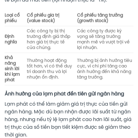
tế bạn đã mất tiền (lợi nhuận thực là -1%).
Loại cổ
Cổ phiếu giá trị
Cổ phiếu tăng trưởng
phiếu
(value stock)
(growth stock)
Các công ty bị thị
Các công ty được kỳ
Định
trường định giá thấp
vọng sẽ tăng trưởng
nghĩa
hơn giá trị thực tế
mạnh mẽ và vượt trội về
của chúng.
lợi nhuận.
Khả
Thường hoạt động
Thường bị ảnh hưởng tiêu
năng
tốt hơn, vì có thể duy
cực, vì chi phí tăng cao
sinh lời
trì doanh thu và lợi
ảnh hưởng đến khả năng
khi lạm
nhuận ổn định.
tăng trưởng.
phát
Ảnh hưởng của lạm phát đến tiền gửi ngân hàng
Lạm phát có thể làm giảm giá trị thực của tiền gửi
ngân hàng. Mặc dù bạn nhận được lãi suất từ ngân
hàng, nhưng nếu tỷ lệ lạm phát cao hơn lãi suất, giá
trị thực của số tiền bạn tiết kiệm được sẽ giảm theo
thời gian.