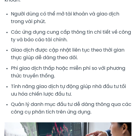
khoán.
Người dùng có thể mở tài khoản và giao dịch
trong vài phút.
Các ứng dụng cung cấp thông tin chi tiết về công
ty và báo cáo tài chính.
Giao dịch được cập nhật liên tục theo thời gian
thực giúp dễ dàng theo dõi.
Phí giao dịch thấp hoặc miễn phí so với phương
thức truyền thống.
Tính năng giao dịch tự động giúp nhà đầu tư tối
ưu hóa chiến lược đầu tư.
Quản lý danh mục đầu tư dễ dàng thông qua các
công cụ phân tích trên ứng dụng.