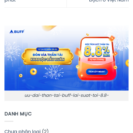
phát
bạch ở Việt Nam
uu-dai-than-tai-buff-lai-suat-toi-8.8-
DANH MỤC
Chưa phân loại
(2)