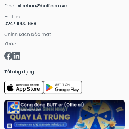
Email
xinchao@buff.com.vn
Hotline
0247 1000 688
Chính sách bảo mật
Khác
Tải ứng dụng