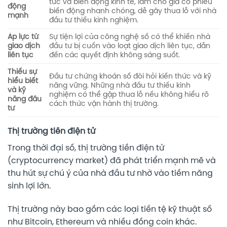
tức và biến động kinh tế, làm cho giá cổ phiếu
động
biến động nhanh chóng, dễ gây thua lỗ với nhà
mạnh
đầu tư thiếu kinh nghiệm.
Áp lực từ
Sự tiện lợi của công nghệ số có thể khiến nhà
giao dịch
đầu tư bị cuốn vào loạt giao dịch liên tục, dẫn
liên tục
đến các quyết định không sáng suốt.
Thiếu sự
Đầu tư chứng khoán số đòi hỏi kiến thức và kỹ
hiểu biết
năng vững. Những nhà đầu tư thiếu kinh
và kỹ
nghiệm có thể gặp thua lỗ nếu không hiểu rõ
năng đầu
cách thức vận hành thị trường.
tư
Thị trường tiền điện tử
Trong thời đại số, thị trường tiền điện tử
(cryptocurrency market) đã phát triển mạnh mẽ và
thu hút sự chú ý của nhà đầu tư nhờ vào tiềm năng
sinh lợi lớn.
Thị trường này bao gồm các loại tiền tệ kỹ thuật số
như Bitcoin, Ethereum và nhiều đồng coin khác.