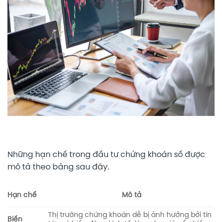
Những hạn chế trong đầu tư chứng khoán số được
mô tả theo bảng sau đây.
Hạn chế
Mô tả
Thị trường chứng khoán dễ bị ảnh hưởng bởi tin
Biến