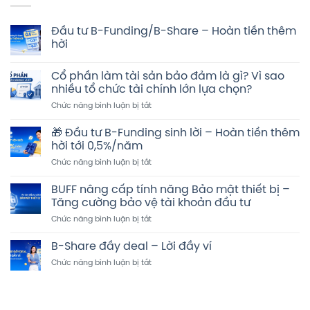
Đầu tư B-Funding/B-Share – Hoàn tiền thêm
hời
Không
có
Cổ phần làm tài sản bảo đảm là gì? Vì sao
bình
luận
nhiều tổ chức tài chính lớn lựa chọn?
ở
Đầu
ở
Chức năng bình luận bị tắt
tư
Cổ
B-
phần
Funding/B-
🎁 Đầu tư B-Funding sinh lời – Hoàn tiền thêm
Share
làm
hời tới 0,5%/năm
–
tài
Hoàn
ở
Chức năng bình luận bị tắt
sản
tiền
🎁
thêm
bảo
hời
Đầu
đảm
BUFF nâng cấp tính năng Bảo mật thiết bị –
tư
là
Tăng cường bảo vệ tài khoản đầu tư
B-
gì?
ở
Chức năng bình luận bị tắt
Funding
Vì
BUFF
sinh
sao
nâng
lời
B-Share đầy deal – Lời đầy ví
nhiều
cấp
–
tổ
ở
Chức năng bình luận bị tắt
tính
Hoàn
chức
B-
năng
tiền
tài
Share
Bảo
thêm
chính
đầy
mật
hời
lớn
deal