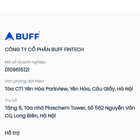
thiết
tới
lựa
–
bị
0,5%/năm
chọn?
Lời
–
đầy
Tăng
ví
cường
bảo
vệ
tài
khoản
đầu
CÔNG TY CỔ PHẦN BUFF FINTECH
tư
Mã số doanh nghiệp
0109615121
Văn phòng đại diện
Tòa CT1 Yên Hòa Parkview, Yên Hòa, Cầu Giấy, Hà Nội
Trụ sở
Tầng 6, Tòa nhà Plaschem Tower, Số 562 Nguyễn Văn
Cừ, Long Biên, Hà Nội
Hỗ trợ