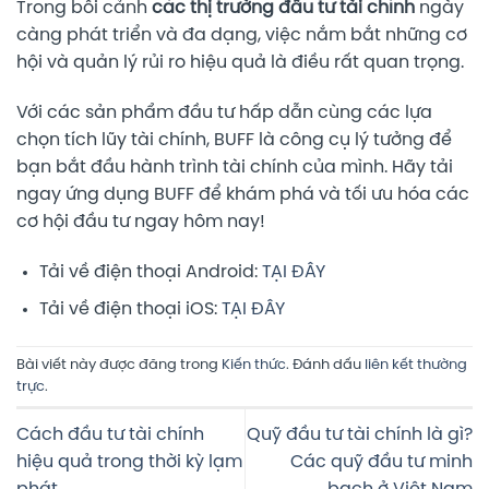
Trong bối cảnh
các thị trường đầu tư tài chính
ngày
càng phát triển và đa dạng, việc nắm bắt những cơ
hội và quản lý rủi ro hiệu quả là điều rất quan trọng.
Với các sản phẩm đầu tư hấp dẫn cùng các lựa
chọn tích lũy tài chính, BUFF là công cụ lý tưởng để
bạn bắt đầu hành trình tài chính của mình. Hãy tải
ngay ứng dụng BUFF để khám phá và tối ưu hóa các
cơ hội đầu tư ngay hôm nay!
Tải về điện thoại Android:
TẠI ĐÂY
Tải về điện thoại iOS:
TẠI ĐÂY
Bài viết này được đăng trong
Kiến thức
. Đánh dấu
liên kết thường
trực
.
Cách đầu tư tài chính
Quỹ đầu tư tài chính là gì?
hiệu quả trong thời kỳ lạm
Các quỹ đầu tư minh