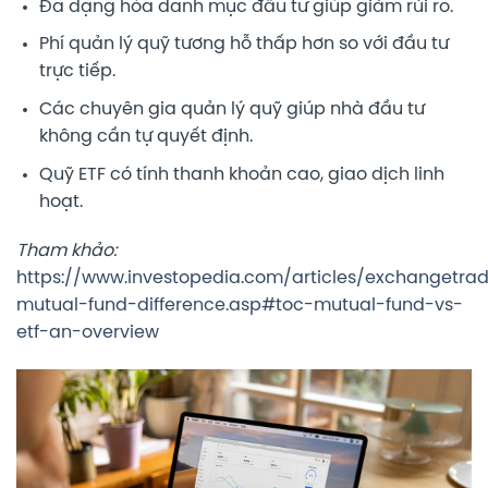
Đa dạng hóa danh mục đầu tư giúp giảm rủi ro.
Phí quản lý quỹ tương hỗ thấp hơn so với đầu tư
trực tiếp.
Các chuyên gia quản lý quỹ giúp nhà đầu tư
không cần tự quyết định.
Quỹ ETF có tính thanh khoản cao, giao dịch linh
hoạt.
Tham khảo:
https://www.investopedia.com/articles/exchangetra
mutual-fund-difference.asp#toc-mutual-fund-vs-
etf-an-overview