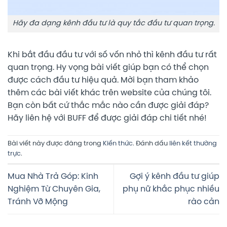
Hãy đa dạng kênh đầu tư là quy tắc đầu tư quan trọng.
Khi bắt đầu đầu tư với số vốn nhỏ thì kênh đầu tư rất
quan trọng. Hy vọng bài viết giúp bạn có thể chọn
được cách đầu tư hiệu quả. Mời bạn tham khảo
thêm các bài viết khác trên website của chúng tôi.
Bạn còn bất cứ thắc mắc nào cần được giải đáp?
Hãy liên hệ với BUFF để được giải đáp chi tiết nhé!
Bài viết này được đăng trong
Kiến thức
. Đánh dấu
liên kết thường
trực
.
Mua Nhà Trả Góp: Kinh
Gợi ý kênh đầu tư giúp
Nghiệm Từ Chuyên Gia,
phụ nữ khắc phục nhiều
Tránh Vỡ Mộng
rào cản