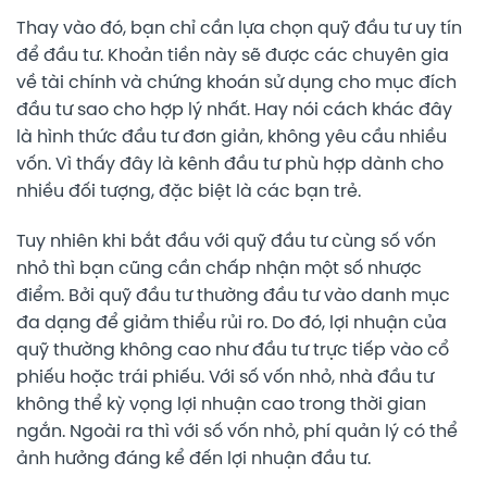
Thay vào đó, bạn chỉ cần lựa chọn quỹ đầu tư uy tín
để đầu tư. Khoản tiền này sẽ được các chuyên gia
về tài chính và chứng khoán sử dụng cho mục đích
đầu tư sao cho hợp lý nhất. Hay nói cách khác đây
là hình thức đầu tư đơn giản, không yêu cầu nhiều
vốn. Vì thấy đây là kênh đầu tư phù hợp dành cho
nhiều đối tượng, đặc biệt là các bạn trẻ.
Tuy nhiên khi bắt đầu với quỹ đầu tư cùng số vốn
nhỏ thì bạn cũng cần chấp nhận một số nhược
điểm. Bởi quỹ đầu tư thường đầu tư vào danh mục
đa dạng để giảm thiểu rủi ro. Do đó, lợi nhuận của
quỹ thường không cao như đầu tư trực tiếp vào cổ
phiếu hoặc trái phiếu. Với số vốn nhỏ, nhà đầu tư
không thể kỳ vọng lợi nhuận cao trong thời gian
ngắn. Ngoài ra thì với số vốn nhỏ, phí quản lý có thể
ảnh hưởng đáng kể đến lợi nhuận đầu tư.