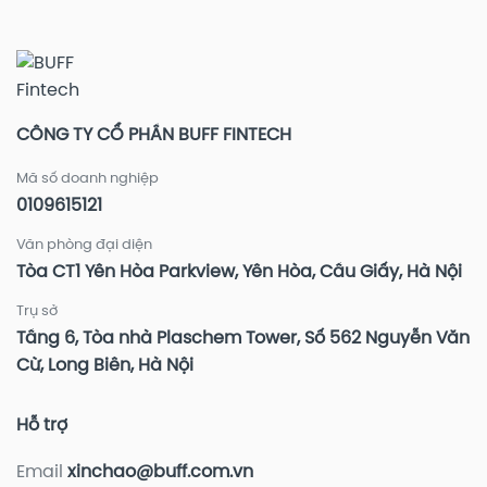
Tăng
ví
cường
bảo
vệ
tài
khoản
đầu
CÔNG TY CỔ PHẦN BUFF FINTECH
tư
Mã số doanh nghiệp
0109615121
Văn phòng đại diện
Tòa CT1 Yên Hòa Parkview, Yên Hòa, Cầu Giấy, Hà Nội
Trụ sở
Tầng 6, Tòa nhà Plaschem Tower, Số 562 Nguyễn Văn
Cừ, Long Biên, Hà Nội
Hỗ trợ
Email
xinchao@buff.com.vn