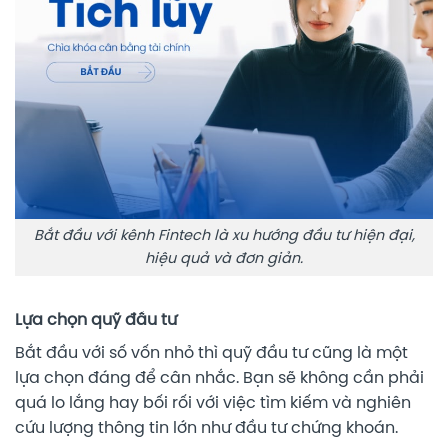
Bắt đầu với kênh Fintech là xu hướng đầu tư hiện đại,
hiệu quả và đơn giản.
Lựa chọn quỹ đầu tư
Bắt đầu với số vốn nhỏ thì quỹ đầu tư cũng là một
lựa chọn đáng để cân nhắc. Bạn sẽ không cần phải
quá lo lắng hay bối rối với việc tìm kiếm và nghiên
cứu lượng thông tin lớn như đầu tư chứng khoán.