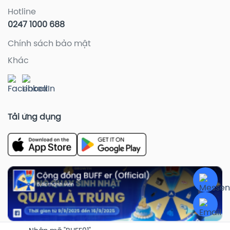
Hotline
0247 1000 688
Chính sách bảo mật
Khác
Tải ứng dụng