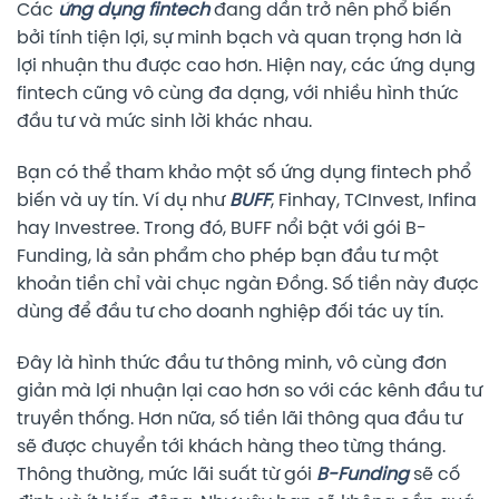
Các
ứng dụng fintech
đang dần trở nên phổ biến
bởi tính tiện lợi, sự minh bạch và quan trọng hơn là
lợi nhuận thu được cao hơn. Hiện nay, các ứng dụng
fintech cũng vô cùng đa dạng, với nhiều hình thức
đầu tư và mức sinh lời khác nhau.
Bạn có thể tham khảo một số ứng dụng fintech phổ
biến và uy tín. Ví dụ như
BUFF
, Finhay, TCInvest, Infina
hay Investree. Trong đó, BUFF nổi bật với gói B-
Funding, là sản phẩm cho phép bạn đầu tư một
khoản tiền chỉ vài chục ngàn Đồng. Số tiền này được
dùng để đầu tư cho doanh nghiệp đối tác uy tín.
Đây là hình thức đầu tư thông minh, vô cùng đơn
giản mà lợi nhuận lại cao hơn so với các kênh đầu tư
truyền thống. Hơn nữa, số tiền lãi thông qua đầu tư
sẽ được chuyển tới khách hàng theo từng tháng.
Thông thường, mức lãi suất từ gói
B-Funding
sẽ cố