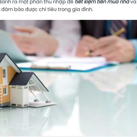
ể dành ra một phần thu nhập để
tiết kiệm tiền mua nhà
và
 đảm bảo được chi tiêu trong gia đình.