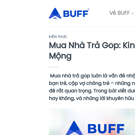
Bỏ
qua
Về BUFF
nội
dung
KIẾN THỨC
Mua Nhà Trả Góp: Ki
Mộng
Mua nhà trả góp luôn là vấn đề nhậ
bạn trẻ, cặp vợ chồng trẻ – những 
đề rất quan trọng. Trong bài viết d
hay không, và những lời khuyên hữu 