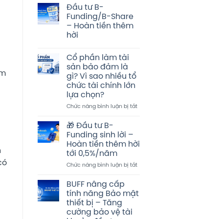
Đầu tư B-
Funding/B-Share
– Hoàn tiền thêm
hời
Không
có
Cổ phần làm tài
bình
luận
sản bảo đảm là
ở
ểm
gì? Vì sao nhiều tổ
Đầu
tư
chức tài chính lớn
B-
lựa chọn?
Funding/B-
Share
ở
Chức năng bình luận bị tắt
–
Cổ
Hoàn
tiền
phần
🎁 Đầu tư B-
thêm
làm
hời
Funding sinh lời –
tài
Hoàn tiền thêm hời
sản
n
tới 0,5%/năm
bảo
có
đảm
ở
Chức năng bình luận bị tắt
là
🎁
gì?
Đầu
BUFF nâng cấp
Vì
tư
tính năng Bảo mật
sao
B-
thiết bị – Tăng
nhiều
Funding
cường bảo vệ tài
tổ
sinh