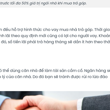
rước tối đa 50% giá trị ngôi nhà khi mua trả góp.
 đều hỗ trợ hình thức cho vay mua nhà trả góp. Thời gi
ính lãi theo quy định mới cũng có lợi cho người vay. Khoả
đó, số tiền lãi phải trả hàng tháng sẽ dần ít hơn theo thờ
có thể dùng căn nhà để làm tài sản cầm cố. Ngân hàng s
p lý của căn nhà. Do đó bạn sẽ tránh được rủi ro lừa đảo