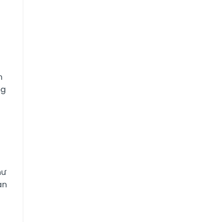
n
ng
hư
ạn