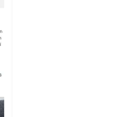
an
n
i
ẽ