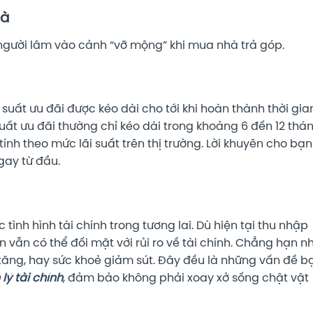
hà
t người lâm vào cảnh “vỡ mộng” khi mua nhà trả góp.
suất ưu đãi được kéo dài cho tới khi hoàn thành thời gia
 suất ưu đãi thường chỉ kéo dài trong khoảng 6 đến 12 thá
tính theo mức lãi suất trên thị trường. Lời khuyên cho bạn
gay từ đầu.
 tình hình tài chính trong tương lai. Dù hiện tại thu nhập
 vẫn có thể đối mặt với rủi ro về tài chính. Chẳng hạn n
ạt tăng, hay sức khoẻ giảm sút. Đây đều là những vấn đề b
lý tài chính
, đảm bảo không phải xoay xở sống chật vật