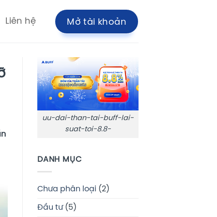
Liên hệ
Mở tài khoản
ỡ
uu-dai-than-tai-buff-lai-
suat-toi-8.8-
ấn
DANH MỤC
Chưa phân loại
(2)
Đầu tư
(5)