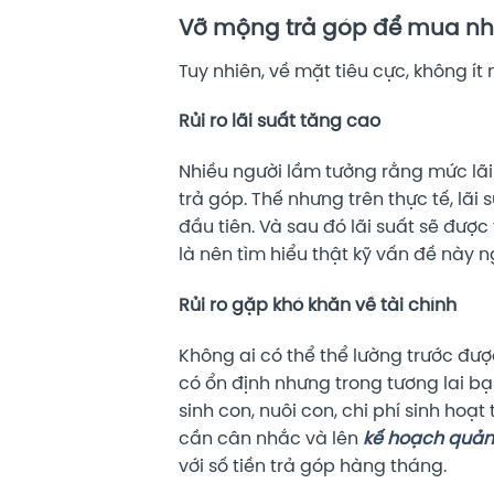
Vỡ mộng trả góp để mua n
Tuy nhiên, về mặt tiêu cực, không í
Rủi ro lãi suất tăng cao
Nhiều người lầm tưởng rằng mức lãi 
trả góp. Thế nhưng trên thực tế, lãi
đầu tiên. Và sau đó lãi suất sẽ được 
là nên tìm hiểu thật kỹ vấn đề này n
Rủi ro gặp khó khăn về tài chính
Không ai có thể thể lường trước được
có ổn định nhưng trong tương lai bạn
sinh con, nuôi con, chi phí sinh ho
cần cân nhắc và lên
kế hoạch quản 
với số tiền trả góp hàng tháng.