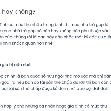
 hay không?
đình có mức thu nhập trung bình thì mua nhà trả góp là
ệc mua nhà trả góp có nên hay không còn phụ thuộc vào
yên của chúng tôi là bạn hãy cân nhắc thật kỹ các ưu đi
i nhìn khách quan hơn nhé!
giá trị căn nhà
óp chính là bạn được sở hữu ngôi nhà mơ ước mà chỉ cầ
 Ngoài ra nếu bạn có tài sản thế chấp đủ lớn thì bạn còn 
 loại tài sản thế chấp được kể đến như là xe cộ, đất đai,
ọn hợp lý cho những cá nhân hoặc gia đình có mức thu